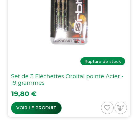
Rupture de stock
Set de 3 Fléchettes Orbital pointe Acier -
19 grammes
Prix
19,80 €
favorite_border
VOIR LE PRODUIT