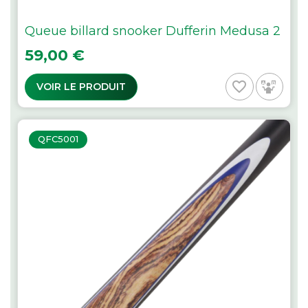
Queue billard snooker Dufferin Medusa 2
Prix
59,00 €
favorite_border
VOIR LE PRODUIT
QFC5001