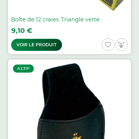
Boîte de 12 craies Triangle verte
Prix
9,10 €
favorite_border
VOIR LE PRODUIT
A231P