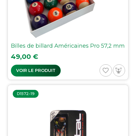
Billes de billard Américaines Pro 57,2 mm
Prix
49,00 €
favorite_border
VOIR LE PRODUIT
D1572-19