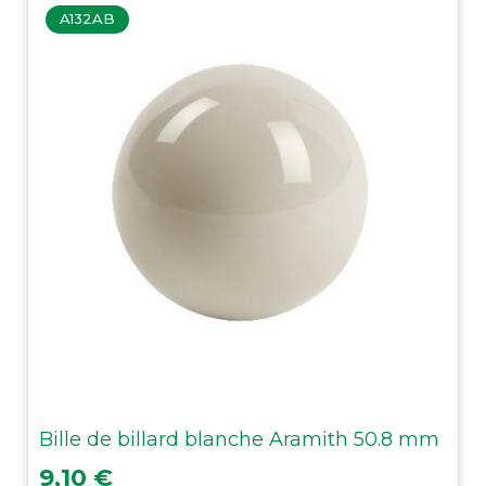
A132AB
Bille de billard blanche Aramith 50.8 mm
Prix
9,10 €