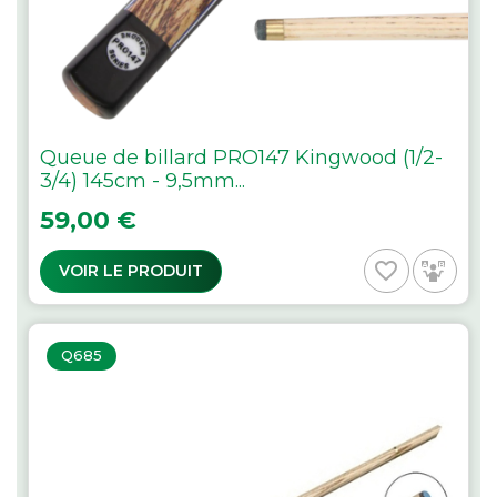
Queue de billard PRO147 Kingwood (1/2-
3/4) 145cm - 9,5mm...
Prix
59,00 €
favorite_border
VOIR LE PRODUIT
Q685