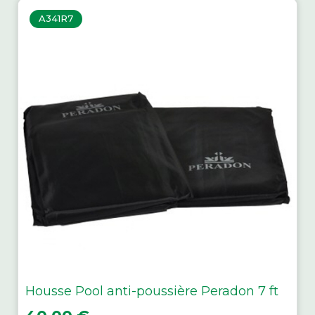
A341R7
Housse Pool anti-poussière Peradon 7 ft
Prix