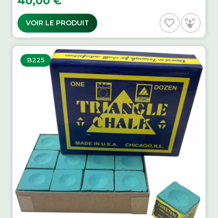
40,00 €
favorite_border
VOIR LE PRODUIT
B225