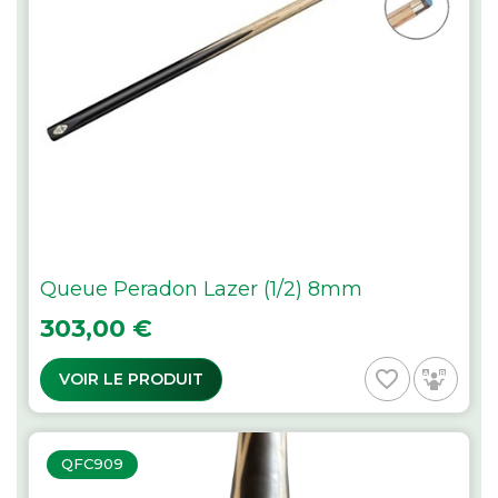
Queue Peradon Lazer (1/2) 8mm
Prix
303,00 €
favorite_border
VOIR LE PRODUIT
QFC909