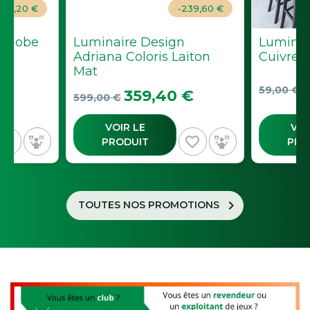
-29,20 €
-239,60 €
 Globe
Luminaire Design
Luminair
Adriana Coloris Laiton
Cuivre 
Mat
Prix de b
P
59,00 €
Prix de base
Prix
359,40 €
599,00 €
VOIR LE
VOI
avorite_border
favorite_border
PRODUIT
PRO
chevron_right
TOUTES NOS PROMOTIONS