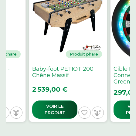
it phare
Produit phare
on -
Baby-foot PETIOT 200
Cible El
Chêne Massif
Connect
Green
Prix
2 539,00 €
Prix
297,0
VOIR LE
VOI
avorite_border
favorite_border
PRODUIT
PRO