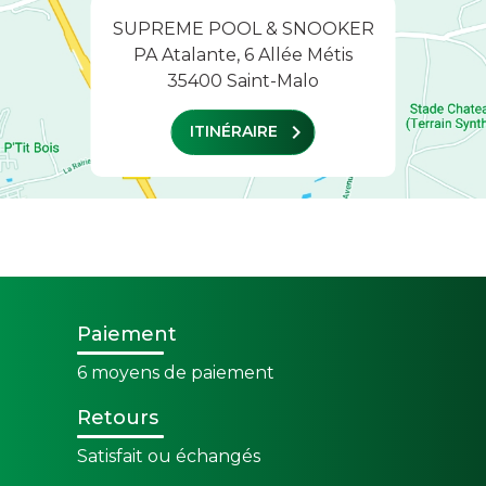
SUPREME POOL & SNOOKER
PA Atalante, 6 Allée Métis
35400 Saint-Malo
chevron_right
ITINÉRAIRE
Paiement
6 moyens de paiement
Retours
Satisfait ou échangés