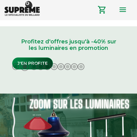
menu
shopping_cart
Suprême,
le
spécialiste
Profitez d'offres jusqu'à -40% sur
les luminaires en promotion
du
billard
J'EN PROFITE