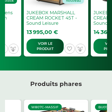
de stock
Nouveau
ndéens
JUKEBOX MARSHALL
JUKEBO
ion
CREAM ROCKET 45T -
CREAM 
Sound Leisure
Sound L
Prix
Prix
13 995,00 €
14 364
VOIR LE
VOI
avorite_border
favorite_border
PRODUIT
PRO
Produits phares
W807C-MASSIF
BU0125