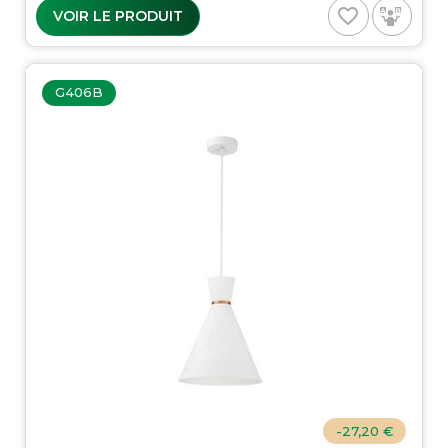
favorite_border
VOIR LE PRODUIT
G406B
-27,20 €