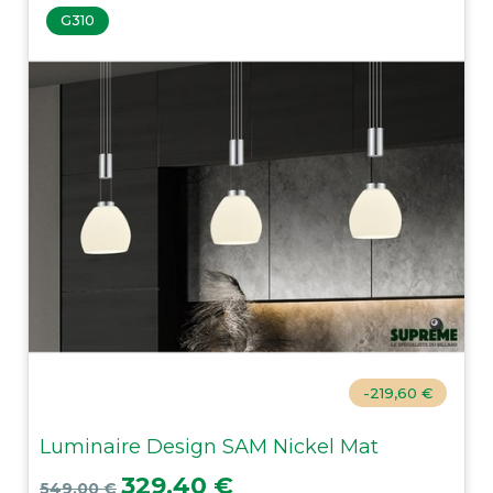
G310
-219,60 €
Luminaire Design SAM Nickel Mat
Prix de base
Prix
329,40 €
549,00 €