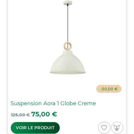
-50,00 €
Suspension Aora 1 Globe Creme
Prix de base
Prix
75,00 €
125,00 €
favorite_border
VOIR LE PRODUIT