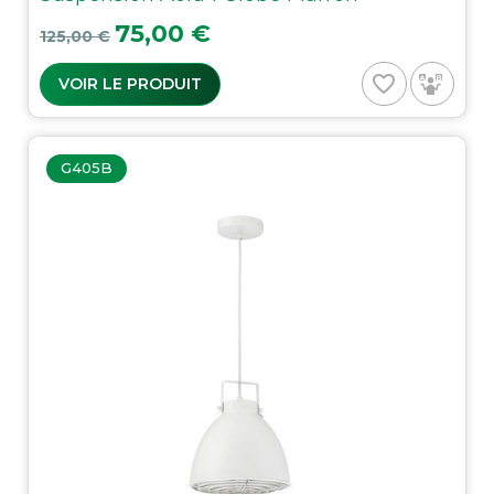
Prix de base
Prix
75,00 €
125,00 €
favorite_border
VOIR LE PRODUIT
G405B