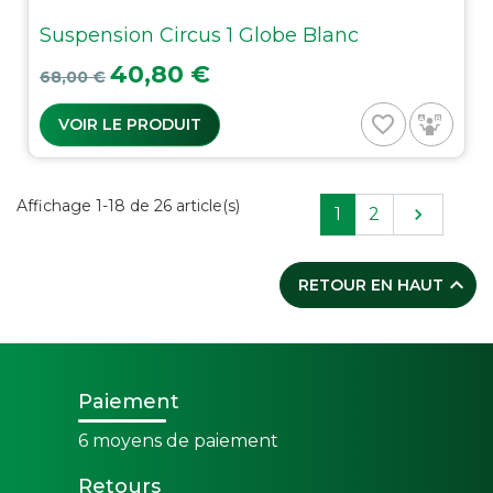
Suspension Circus 1 Globe Blanc
Prix de base
Prix
40,80 €
68,00 €
favorite_border
VOIR LE PRODUIT
Affichage 1-18 de 26 article(s)
Suivant
1
2


RETOUR EN HAUT
Paiement
6 moyens de paiement
Retours