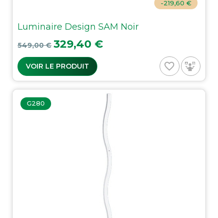
-219,60 €
Luminaire Design SAM Noir
Prix de base
Prix
329,40 €
549,00 €
favorite_border
VOIR LE PRODUIT
G280