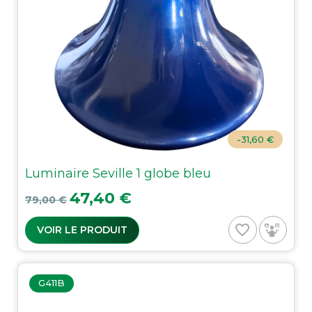
-31,60 €
Luminaire Seville 1 globe bleu
Prix de base
Prix
47,40 €
79,00 €
favorite_border
VOIR LE PRODUIT
G411B