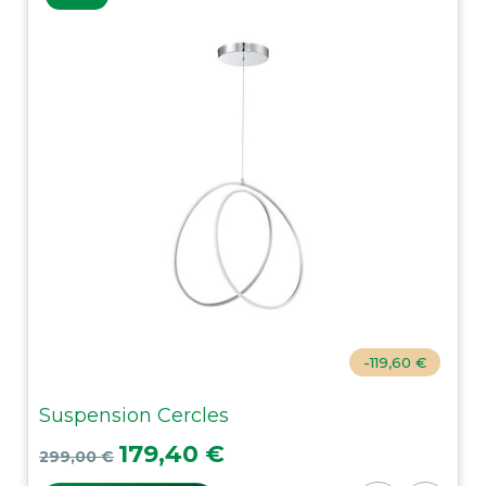
-119,60 €
Suspension Cercles
Prix de base
Prix
179,40 €
299,00 €