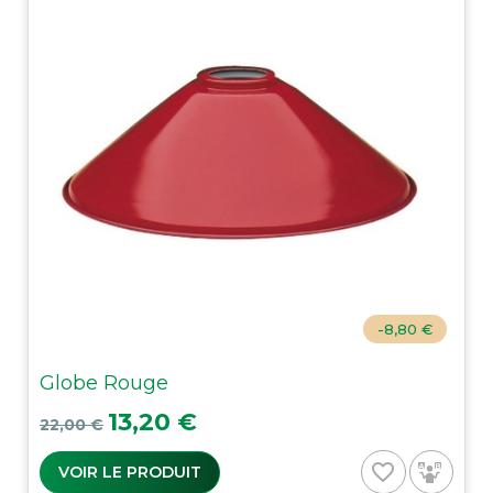
-8,80 €
Globe Rouge
Prix de base
Prix
13,20 €
22,00 €
favorite_border
VOIR LE PRODUIT