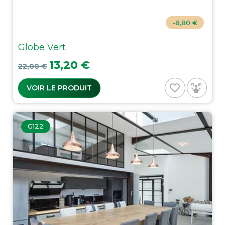
-8,80 €
Globe Vert
Prix de base
Prix
13,20 €
22,00 €
favorite_border
VOIR LE PRODUIT
G122