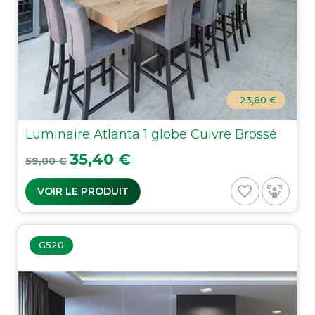
-23,60 €
Luminaire Atlanta 1 globe Cuivre Brossé
Prix de base
Prix
35,40 €
59,00 €
favorite_border
VOIR LE PRODUIT
G520