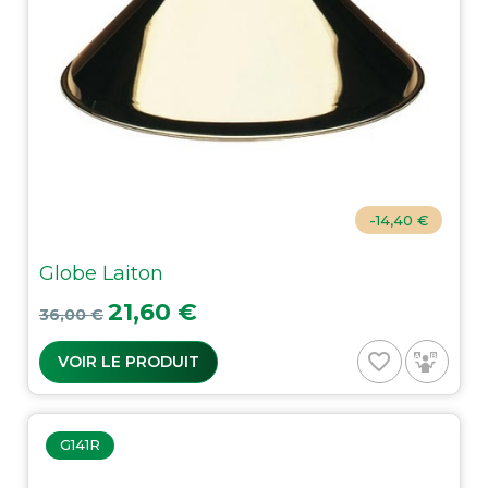
-14,40 €
Globe Laiton
Prix de base
Prix
21,60 €
36,00 €
favorite_border
VOIR LE PRODUIT
G141R