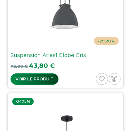
-29,20 €
Suspension Atlas1 Globe Gris
Prix de base
Prix
43,80 €
73,00 €
favorite_border
VOIR LE PRODUIT
G405N