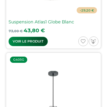
-29,20 €
Suspension Atlas1 Globe Blanc
Prix de base
Prix
43,80 €
73,00 €
favorite_border
VOIR LE PRODUIT
G405G