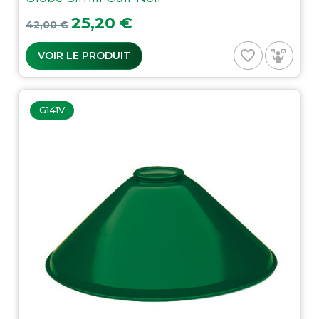
Prix de base
Prix
25,20 €
42,00 €
favorite_border
VOIR LE PRODUIT
G141V