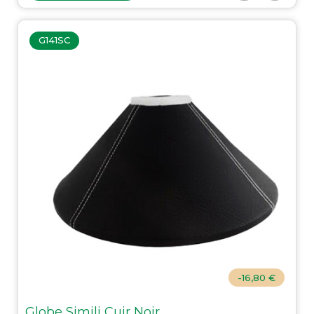
G141SC
-16,80 €
Globe Simili Cuir Noir