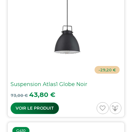
-29,20 €
Suspension Atlas1 Globe Noir
Prix de base
Prix
43,80 €
73,00 €
favorite_border
VOIR LE PRODUIT
G410