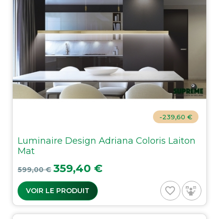
-239,60 €
Luminaire Design Adriana Coloris Laiton
Mat
Prix de base
Prix
359,40 €
599,00 €
favorite_border
VOIR LE PRODUIT