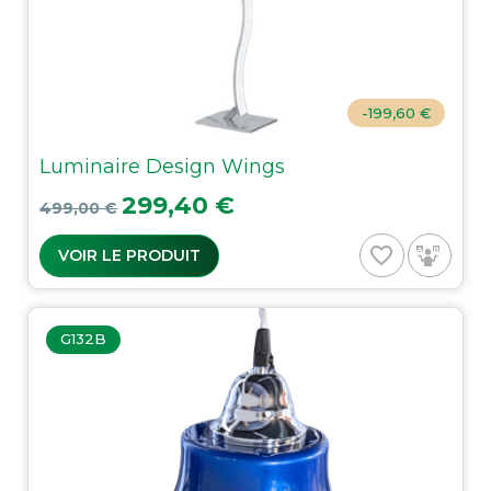
-199,60 €
Luminaire Design Wings
Prix de base
Prix
299,40 €
499,00 €
favorite_border
VOIR LE PRODUIT
G132B