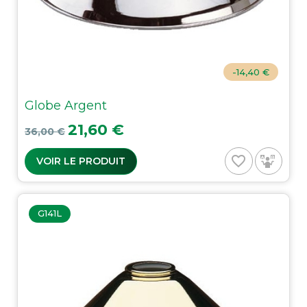
-14,40 €
Globe Argent
Prix de base
Prix
21,60 €
36,00 €
favorite_border
VOIR LE PRODUIT
G141L