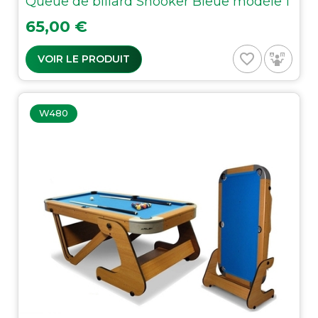
Queue de billard Snooker Bleue modèle 1
Prix
65,00 €
favorite_border
VOIR LE PRODUIT
W480