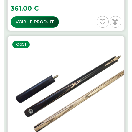
Prix
361,00 €
favorite_border
VOIR LE PRODUIT
Q691