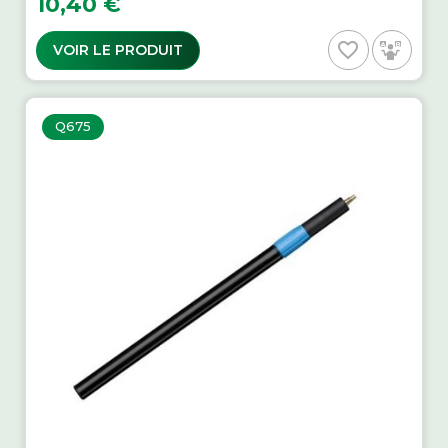
10,40 €
favorite_border
VOIR LE PRODUIT
Q675