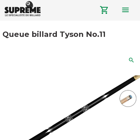
menu
shopping_cart
Queue billard Tyson No.11
search