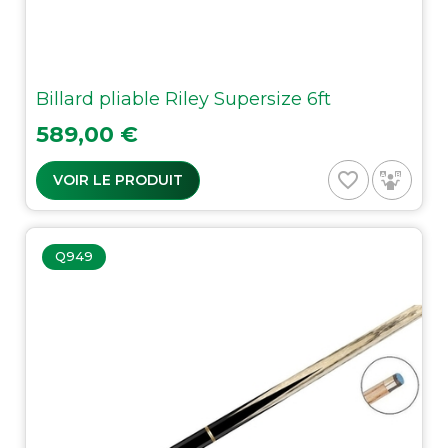
Billard pliable Riley Supersize 6ft
Prix
589,00 €
favorite_border
VOIR LE PRODUIT
Q949