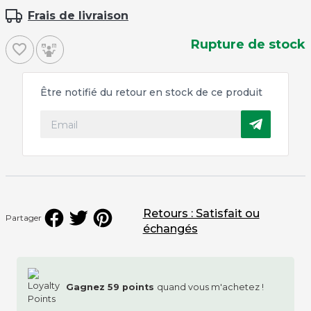
Frais de livraison
Rupture de stock
favorite_border
Être notifié du retour en stock de ce produit
Retours : Satisfait ou
Partager
échangés
Gagnez
59
points
quand vous m'achetez !