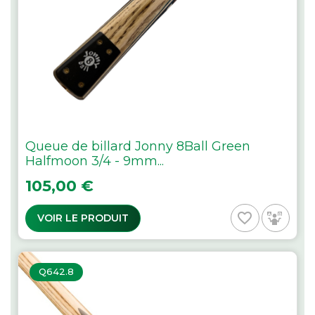
Queue de billard Jonny 8Ball Green
Halfmoon 3/4 - 9mm...
Prix
105,00 €
favorite_border
VOIR LE PRODUIT
Q642.8