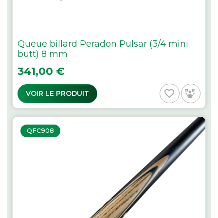
Queue billard Peradon Pulsar (3/4 mini
butt) 8 mm
Prix
341,00 €
favorite_border
VOIR LE PRODUIT
QFC908