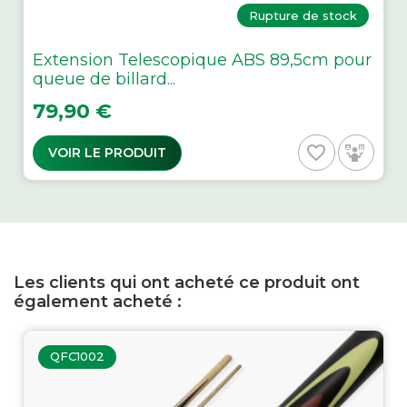
Rupture de stock
Extension Telescopique ABS 89,5cm pour
queue de billard...
Prix
79,90 €
favorite_border
VOIR LE PRODUIT
Les clients qui ont acheté ce produit ont
également acheté :
QFC1002