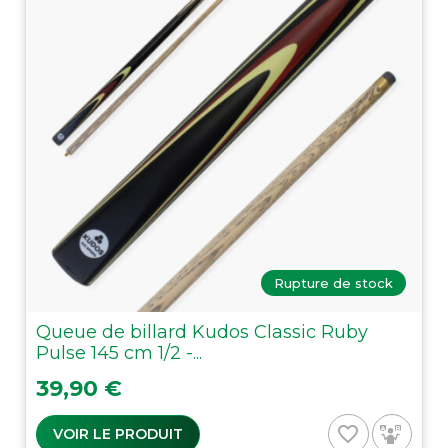
Rupture de stock
Queue de billard Kudos Classic Ruby
Pulse 145 cm 1/2 -...
Prix
39,90 €
favorite_border
VOIR LE PRODUIT