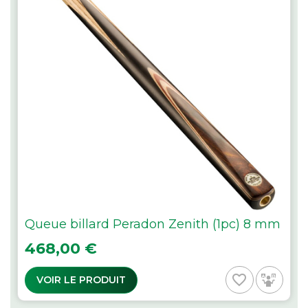
Queue billard Peradon Zenith (1pc) 8 mm
Prix
468,00 €
favorite_border
VOIR LE PRODUIT