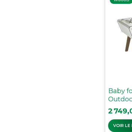
Baby fo
Outdoo
Prix
2 749,
VOIR LE