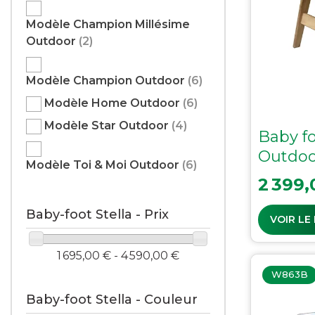
Modèle Champion Millésime
Outdoor
(2)
Modèle Champion Outdoor
(6)
Modèle Home Outdoor
(6)
Modèle Star Outdoor
(4)
Baby f
Outdoo
Modèle Toi & Moi Outdoor
(6)
Prix
2 399,
Baby-foot Stella - Prix
VOIR LE
1 695,00 € - 4 590,00 €
W863B
Baby-foot Stella - Couleur