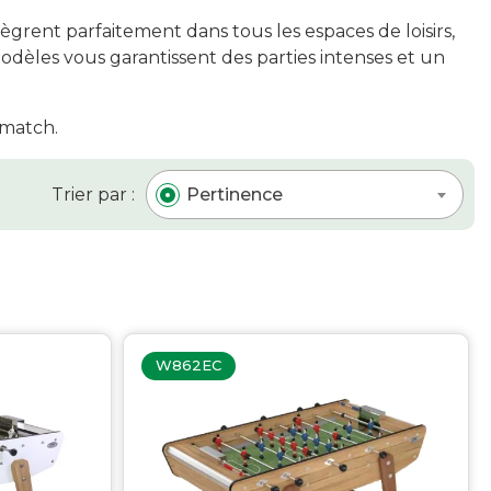
ègrent parfaitement dans tous les espaces de loisirs,
odèles vous garantissent des parties intenses et un
 match.
MAINTENANCE ET ENTRETIEN
Trier par :
Pertinence
Brosses
Housses
Tapis
Pièces détachées
Chutes de tapis issues de fin de rouleaux
Accessoires, nettoyage, petit outillage tapis
W862EC