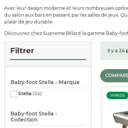
Loisir
Baby-foot Supreme
Flipper
Avec leur design moderne et leurs nombreuses options p
Bancs et Tabourets
Baby-foot René Pierre
Boules
du salon aux bars en passant par les salles de jeux. 
Support de Plateau
Sacoches
plaisir de jeu durable.
Découvrez chez Supreme Billard la gamme Baby-foot 
BILLES
Filtrer
Il y a 24
Américaines
Françaises
Pool
Snooker
COMPARE
Baby-foot Stella - Marque
A l'unité
Entrainement
Stella
(24)
W862E
Lots avec billes
Pétanque
Accessoires
Baby-foot Stella -
Collection
Entretien