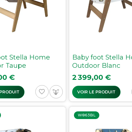
oot Stella Home
Baby foot Stella
r Taupe
Outdoor Blanc
Prix
00 €
2 399,00 €
favorite_border
 PRODUIT
VOIR LE PRODUIT
W863BL