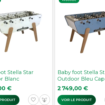
ot Stella Star
Baby foot Stella St
r Blanc
Outdoor Bleu Cap
Prix
00 €
2 749,00 €
favorite_border
 PRODUIT
VOIR LE PRODUIT