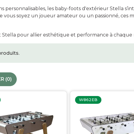
ersonnalisables, les baby-foots d'extérieur Stella s’int
Accessoires palets
Que vous soyez un joueur amateur ou un passionné, ces m
Planches et packs
Jeu Palets
Stella pour allier esthétique et performance à chaque
ACCESSOIRES JOUEURS
 produits.
Craies
Porte-craies
Compteurs de points
Gants
R (
0
)‎
Serviettes
Support lunettes
W862EB