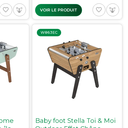
favorite_border
favorite_border
VOIR LE PRODUIT
W863EC
 Home
Baby foot Stella Toi & Moi