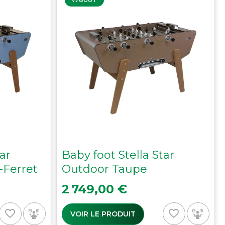
ar
Baby foot Stella Star
-Ferret
Outdoor Taupe
Prix
2 749,00 €
favorite_border
favorite_border
VOIR LE PRODUIT