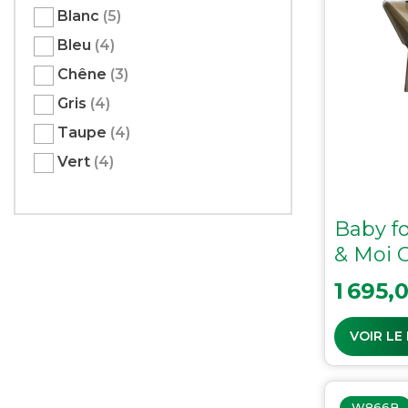
Blanc
(5)
Bleu
(4)
Chêne
(3)
Gris
(4)
Taupe
(4)
Vert
(4)
Baby fo
& Moi 
Prix
1 695,
VOIR LE
W866B