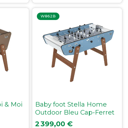
W862B
oi & Moi
Baby foot Stella Home
Outdoor Bleu Cap-Ferret
Prix
2 399,00 €