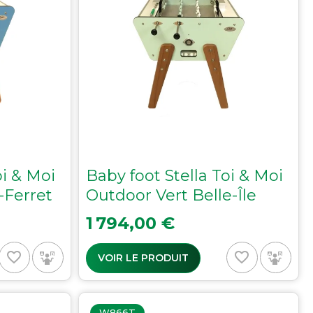
oi & Moi
Baby foot Stella Toi & Moi
-Ferret
Outdoor Vert Belle-Île
Prix
1 794,00 €
favorite_border
favorite_border
VOIR LE PRODUIT
W866T