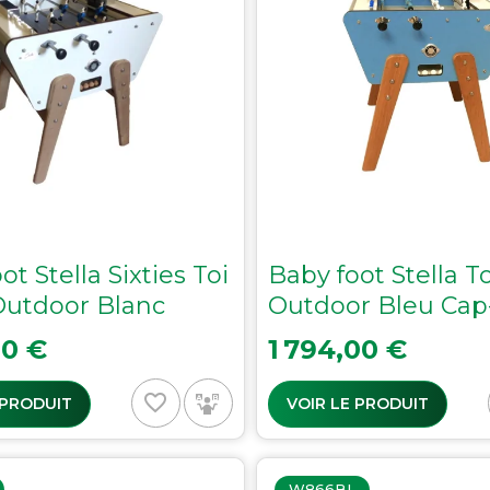
ot Stella Sixties Toi
Baby foot Stella T
Outdoor Blanc
Outdoor Bleu Cap
Prix
00 €
1 794,00 €
favorite_border
 PRODUIT
VOIR LE PRODUIT
W866BL