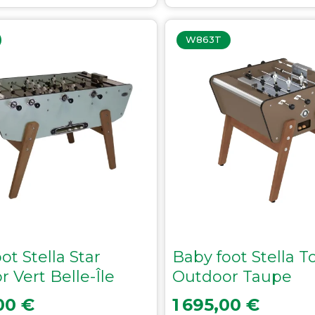
W863T
ot Stella Star
Baby foot Stella T
 Vert Belle-Île
Outdoor Taupe
Prix
00 €
1 695,00 €