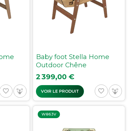
 Home
Baby foot Stella Home
Outdoor Chêne
Prix
2 399,00 €
favorite_border
favorite_border
VOIR LE PRODUIT
W863V