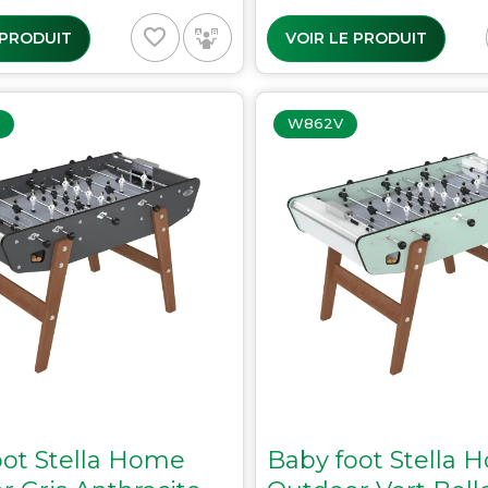
favorite_border
 PRODUIT
VOIR LE PRODUIT
W862V
oot Stella Home
Baby foot Stella