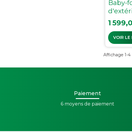
Baby-fo
d'extér
Prix
1 599,
VOIR LE
Affichage 1-4 
Paiement
6 moyens de paiement