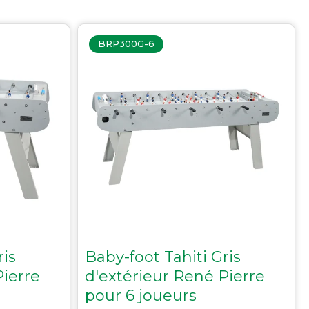
BRP300G-6
MAINTENANCE ET ENTRETIEN
Brosses
Housses
Tapis
Pièces détachées
Chutes de tapis issues de fin de rouleaux
Accessoires, nettoyage, petit outillage tapis
ris
Baby-foot Tahiti Gris
Pierre
d'extérieur René Pierre
pour 6 joueurs