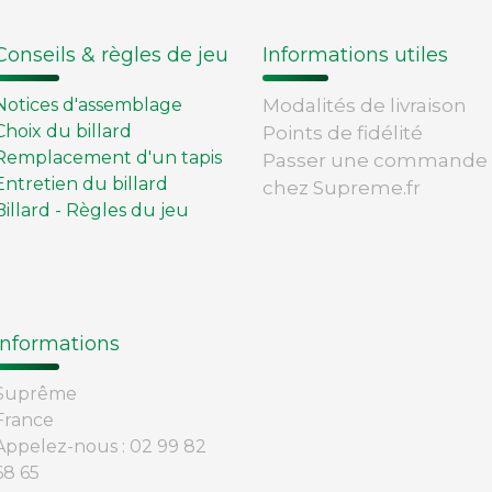
Conseils & règles de jeu
Informations utiles
Notices d'assemblage
Modalités de livraison
Choix du billard
Points de fidélité
Remplacement d'un tapis
Passer une commande
Entretien du billard
chez Supreme.fr
Billard - Règles du jeu
Informations
Suprême
France
Appelez-nous :
02 99 82
68 65