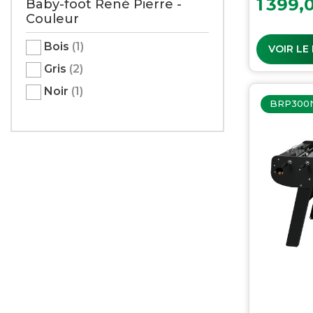
1 399,
Baby-foot René Pierre -
Couleur
Bois
(1)
VOIR LE
Gris
(2)
Noir
(1)
BRP300