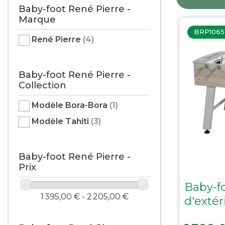
Loisir
Baby-foot Supreme
Baby-foot René Pierre -
Flipper
Marque
Bancs et Tabourets
Baby-foot René Pierre
Boules
BRP1065
Support de Plateau
Sacoches
René Pierre
(4)
BILLES
Baby-foot René Pierre -
Collection
Américaines
Françaises
Modèle Bora-Bora
(1)
Pool
Modèle Tahiti
(3)
Snooker
A l'unité
Baby-foot René Pierre -
Entrainement
Prix
Lots avec billes
Pétanque
Baby-f
1 395,00 € - 2 205,00 €
Accessoires
d'extér
Entretien
Prix