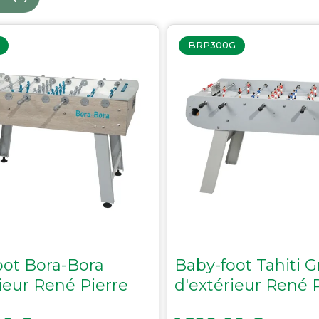
Accessoires palets
BRP300G
Planches et packs
Jeu Palets
ACCESSOIRES JOUEURS
Craies
Porte-craies
Compteurs de points
Gants
Serviettes
Support lunettes
oot Bora-Bora
Baby-foot Tahiti G
ieur René Pierre
d'extérieur René 
Prix