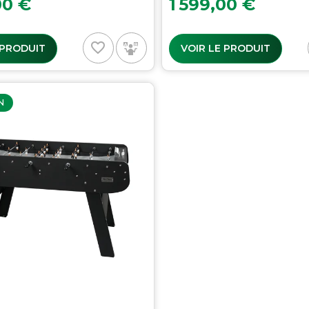
00 €
1 599,00 €
favorite_border
 PRODUIT
VOIR LE PRODUIT
N