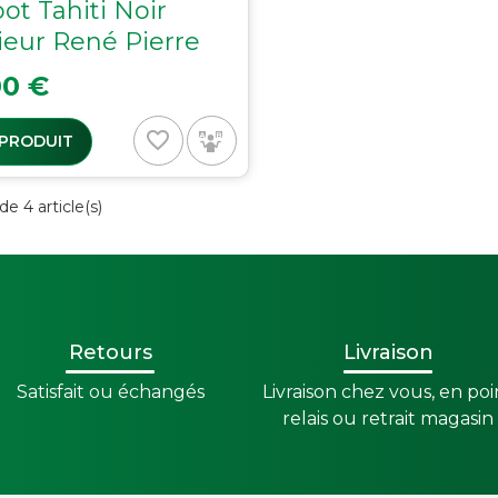
ot Tahiti Noir
ieur René Pierre
00 €
favorite_border
 PRODUIT
de 4 article(s)
Retours
Livraison
Satisfait ou échangés
Livraison chez vous, en poi
relais ou retrait magasin