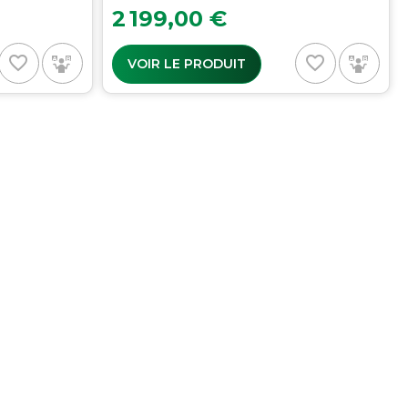
Prix
2 199,00 €
favorite_border
favorite_border
VOIR LE PRODUIT