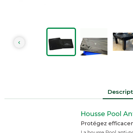

Descript
Housse Pool Ant
Protégez efficacem
La housse Pool anti-po