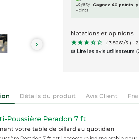
Gagnez
40
points
qu
Notations et opinions





( 3.8261/5 )
-
2

Lire les avis utilisateurs (
chat
ion
Détails du produit
Avis Client
Fra
i-Poussière Peradon 7 ft
ent votre table de billard au quotidien
ussière Peradon 7 ft est l'accessoire indispensable pour 