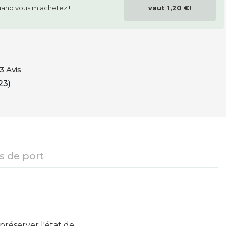
and vous m'achetez !
vaut
1,20 €
!
3 Avis
23)
is de port
préserver l'état de