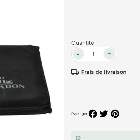
Accessoires palets
Planches et packs
Jeu Palets
ACCESSOIRES JOUEURS
Quantité
-
+
Craies
Porte-craies
Frais de livraison
Compteurs de points
Gants
Serviettes
Support lunettes
Partager