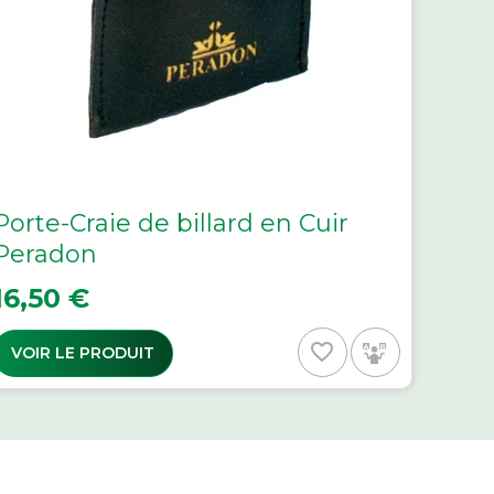
Porte-Craie de billard en Cuir
Peradon
rix
16,50 €
favorite_border
VOIR LE PRODUIT