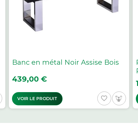
Banc en métal Noir Assise Bois
Prix
439,00 €
P
favorite_border
VOIR LE PRODUIT