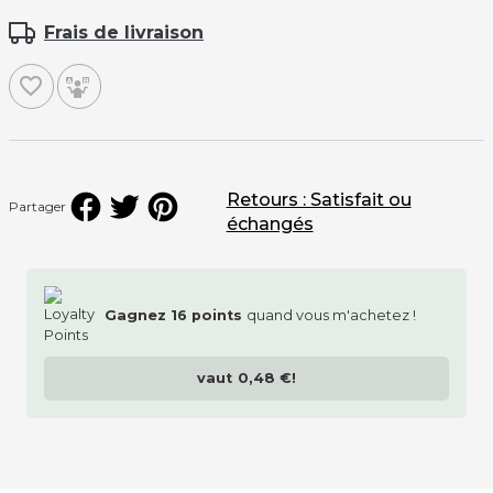
Frais de livraison
favorite_border
Retours : Satisfait ou
Partager
échangés
Gagnez
16
points
quand vous m'achetez !
vaut
0,48 €
!