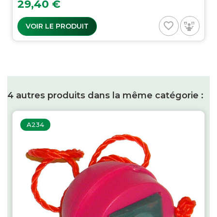
Prix
29,40 €
favorite_border
VOIR LE PRODUIT
4 autres produits dans la même catégorie :
A234