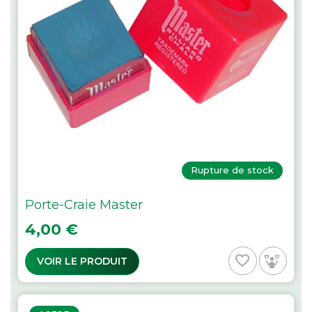
Rupture de stock
Porte-Craie Master
Prix
4,00 €
favorite_border
VOIR LE PRODUIT