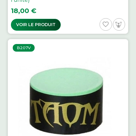
Prix
18,00 €
favorite_border
VOIR LE PRODUIT
B207V