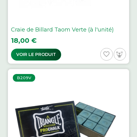
Craie de Billard Taom Verte (à l'unité)
Prix
18,00 €
favorite_border
VOIR LE PRODUIT
B209V