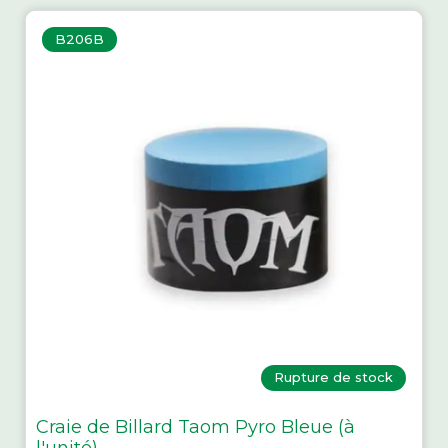
B206B
Rupture de stock
Craie de Billard Taom Pyro Bleue (à
l'unité)