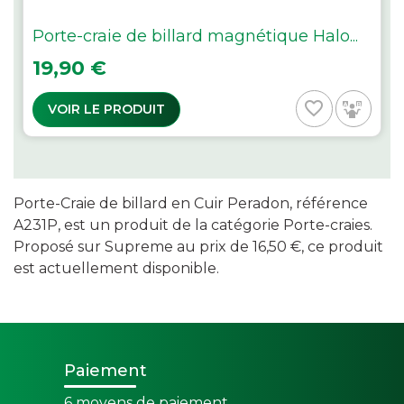
Porte-craie de billard magnétique Halo...
Prix
19,90 €
favorite_border
VOIR LE PRODUIT
Porte-Craie de billard en Cuir Peradon, référence
A231P, est un produit de la catégorie Porte-craies.
Proposé sur Supreme au prix de 16,50 €, ce produit
est actuellement disponible.
Paiement
6 moyens de paiement