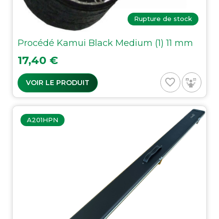
Rupture de stock
Procédé Kamui Black Medium (1) 11 mm
Prix
17,40 €
favorite_border
VOIR LE PRODUIT
A201HPN