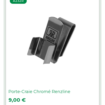
A232R
Porte-Craie Chromé Renzline
Prix
9,00 €