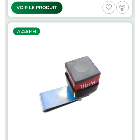
favorite_border
VOIR LE PRODUIT
A228MH