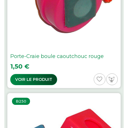
Porte-Craie boule caoutchouc rouge
Prix
1,50 €
favorite_border
VOIR LE PRODUIT
B250