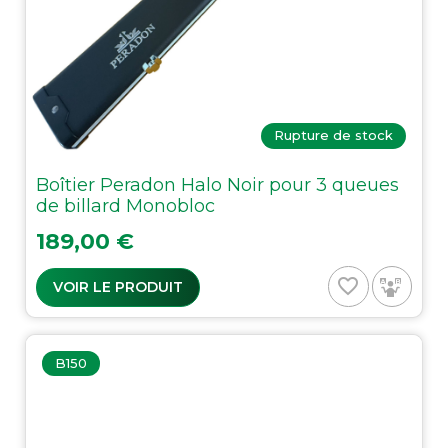
Rupture de stock
Boîtier Peradon Halo Noir pour 3 queues
de billard Monobloc
Prix
189,00 €
favorite_border
VOIR LE PRODUIT
B150