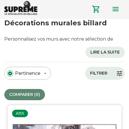
menu
shopping_cart
Décorations murales billard
Personnalisez vos murs avec notre sélection de
décorations murales comprenant des tableaux,
LIRE LA SUITE
affiches, pendules et stickers s'inspirants du monde
du billard
tune
Pertinence
FILTRER
COMPARER (
0
)‎
A155