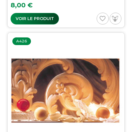
Prix
8,00 €
favorite_border
VOIR LE PRODUIT
A426