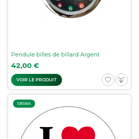
Pendule billes de billard Argent
Prix
42,00 €
favorite_border
VOIR LE PRODUIT
S858A