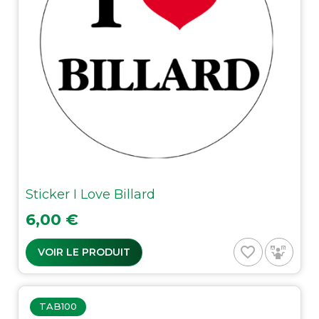
Sticker I Love Billard
Prix
6,00 €
favorite_border
VOIR LE PRODUIT
TAB100