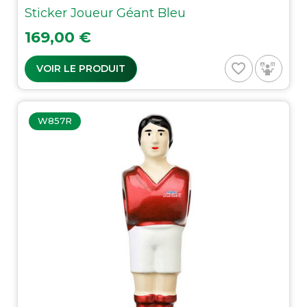
Sticker Joueur Géant Bleu
Prix
169,00 €
favorite_border
VOIR LE PRODUIT
W857R