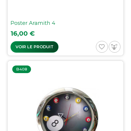
Poster Aramith 4
Prix
16,00 €
favorite_border
VOIR LE PRODUIT
B408