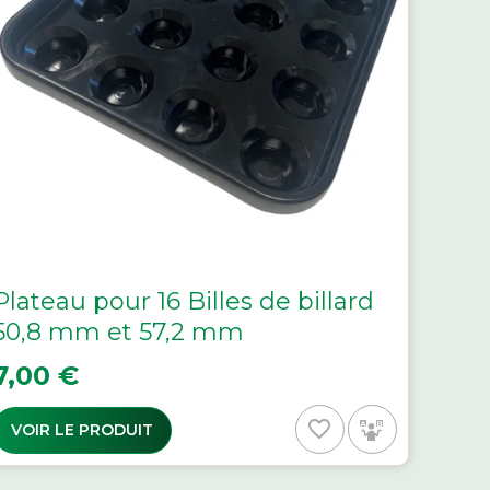
Plateau pour 16 Billes de billard
50,8 mm et 57,2 mm
rix
7,00 €
favorite_border
VOIR LE PRODUIT