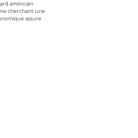
lard américain
onne cherchant une
rgonomique assure