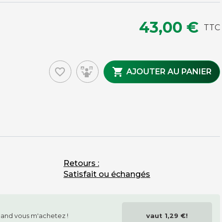
43,00 €
TTC
MAINTENANCE ET ENTRETIEN
favorite_border

AJOUTER AU PANIER
Brosses
Housses
Tapis
Pièces détachées
Chutes de tapis issues de fin de rouleaux
Accessoires, nettoyage, petit outillage tapis
Retours :
Satisfait ou échangés
and vous m'achetez !
vaut
1,29 €
!