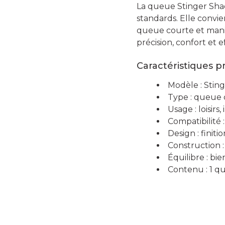
La queue Stinger Shad
standards. Elle convi
queue courte et mania
précision, confort et 
Caractéristiques p
Modèle : Stin
Type : queue 
Usage : loisirs
Compatibilité 
Design : finit
Construction :
Équilibre : bi
Contenu : 1 q