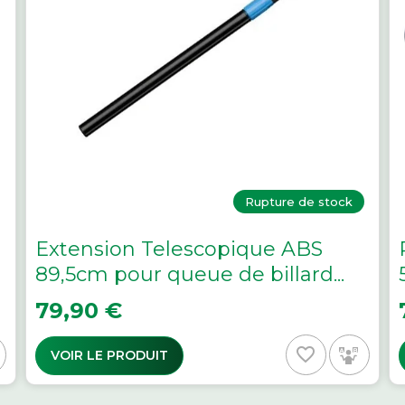
Rupture de stock
Extension Telescopique ABS
89,5cm pour queue de billard...
Prix
P
79,90 €
favorite_border
VOIR LE PRODUIT