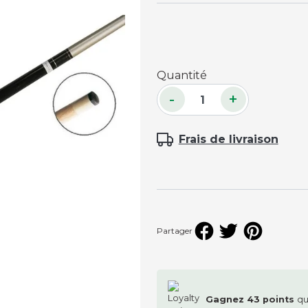
Accessoires palets
Planches et packs
Jeu Palets
Quantité
ACCESSOIRES JOUEURS
-
+
Craies
Frais de livraison
Porte-craies
Compteurs de points
Gants
Serviettes
Support lunettes
Partager
Gagnez
43
points
qu