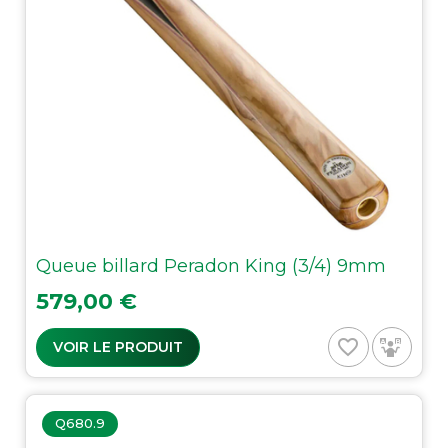
Queue billard Peradon King (3/4) 9mm
Prix
579,00 €
favorite_border
VOIR LE PRODUIT
Q680.9