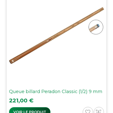
Queue billard Peradon Classic (1/2) 9 mm
Prix
221,00 €
favorite_border
VOIR LE PRODUIT