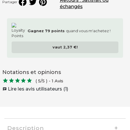
Retours : Satisfait ou
Partager
échangés
Gagnez
79
points
quand vous m'achetez !
vaut
2,37 €
!
Notations et opinions





( 5/5 )
-
1 Avis
Lire les avis utilisateurs (1)
chat
Description