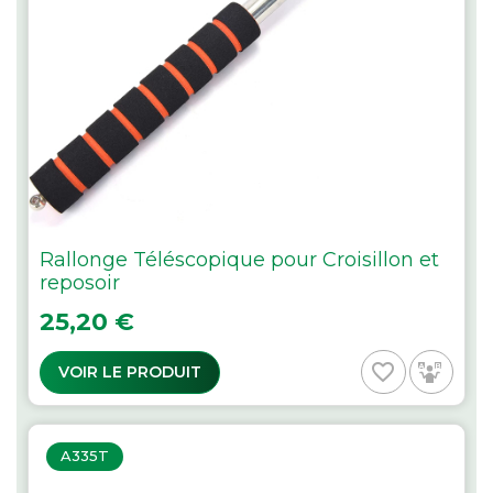
Rallonge Téléscopique pour Croisillon et
reposoir
Prix
25,20 €
favorite_border
VOIR LE PRODUIT
A335T