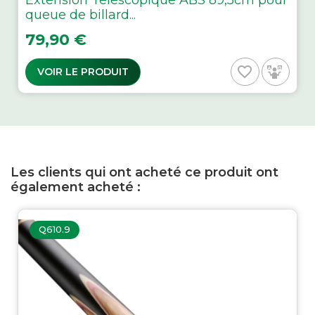
Extension Telescopique ABS 89,5cm pour
queue de billard...
Prix
79,90 €
favorite_border
VOIR LE PRODUIT
Les clients qui ont acheté ce produit ont
également acheté :
Q610.9