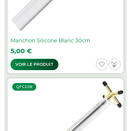
Manchon Silicone Blanc 30cm
Prix
5,00 €
favorite_border
VOIR LE PRODUIT
QFC208