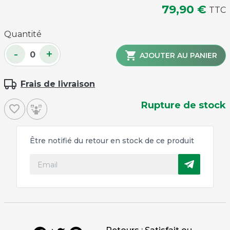
79,90 €
TTC
Quantité
-
+

AJOUTER AU PANIER
Frais de livraison
Rupture de stock
favorite_border
Être notifié du retour en stock de ce produit