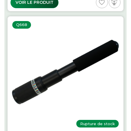
favorite_border
VOIR LE PRODUIT
Q668
Rupture de stock