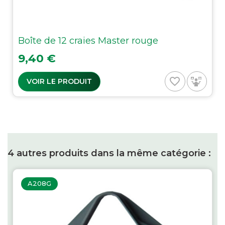
Boîte de 12 craies Master rouge
Prix
9,40 €
favorite_border
VOIR LE PRODUIT
4 autres produits dans la même catégorie :
A208G