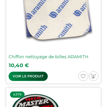
Chiffon nettoyage de billes ARAMITH
Prix
10,40 €
favorite_border
VOIR LE PRODUIT
A379