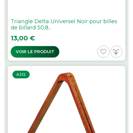
Triangle Delta Universel Noir pour billes
de billard 50,8...
Prix
13,00 €
favorite_border
VOIR LE PRODUIT
A212