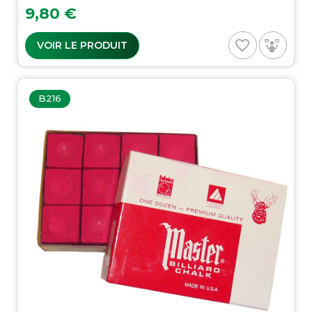
Prix
9,80 €
favorite_border
VOIR LE PRODUIT
B216