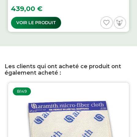
Prix
439,00 €
favorite_border
VOIR LE PRODUIT
Les clients qui ont acheté ce produit ont
également acheté :
B149