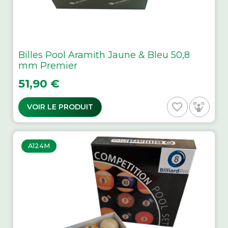
Billes Pool Aramith Jaune & Bleu 50,8
mm Premier
Prix
51,90 €
favorite_border
VOIR LE PRODUIT
A124M