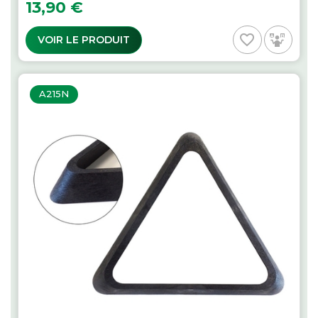
Prix
13,90 €
favorite_border
VOIR LE PRODUIT
A215N