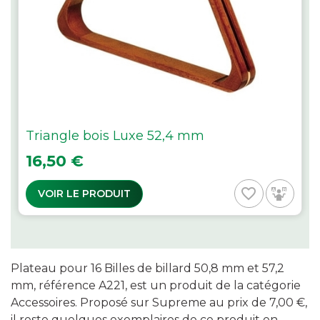
Triangle bois Luxe 52,4 mm
Prix
16,50 €
favorite_border
VOIR LE PRODUIT
Plateau pour 16 Billes de billard 50,8 mm et 57,2
mm, référence A221, est un produit de la catégorie
Accessoires. Proposé sur Supreme au prix de 7,00 €,
il reste quelques exemplaires de ce produit en