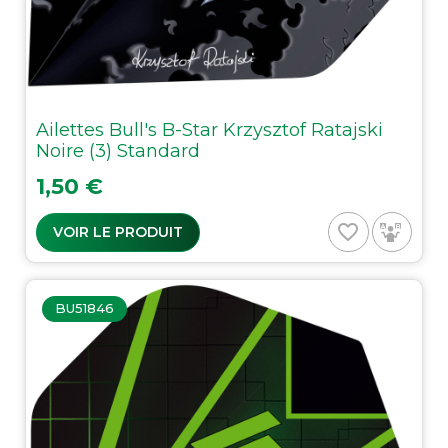
Ailettes Bull's B-Star Krzysztof Ratajski
Noire (3) Standard
Prix
1,50 €
favorite_border
VOIR LE PRODUIT
BU51846