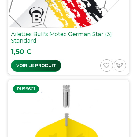
Ailettes Bull's Motex German Star (3)
Standard
Prix
1,50 €
favorite_border
VOIR LE PRODUIT
BU56601