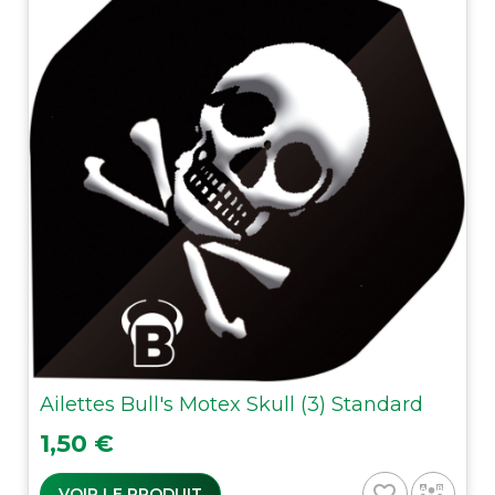
Ailettes Bull's Motex Skull (3) Standard
Prix
1,50 €
favorite_border
VOIR LE PRODUIT