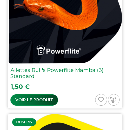
Ailettes Bull's Powerflite Mamba (3)
Standard
Prix
1,50 €
favorite_border
VOIR LE PRODUIT
BU50717