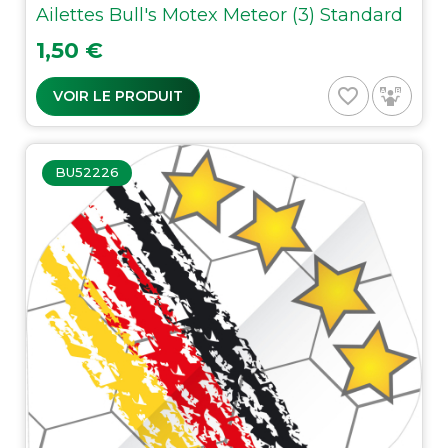
Ailettes Bull's Motex Meteor (3) Standard
Prix
1,50 €
favorite_border
VOIR LE PRODUIT
BU52226