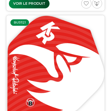
favorite_border
VOIR LE PRODUIT
BU51121