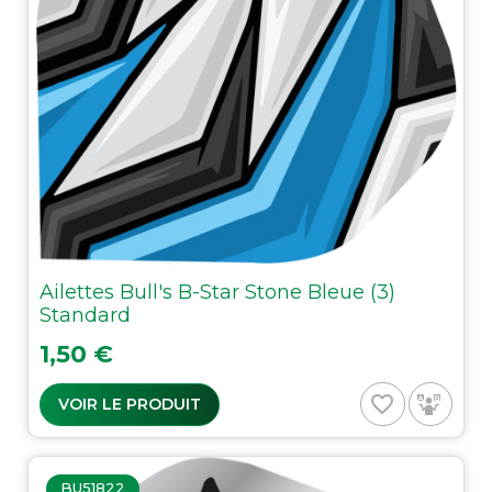
Ailettes Bull's B-Star Stone Bleue (3)
Standard
Prix
1,50 €
favorite_border
VOIR LE PRODUIT
BU51822