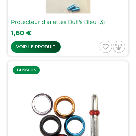
Protecteur d'ailettes Bull's Bleu (3)
Prix
1,60 €
favorite_border
VOIR LE PRODUIT
BU56803