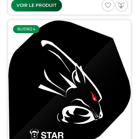
favorite_border
VOIR LE PRODUIT
BU51824