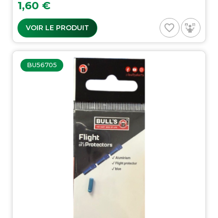
Prix
1,60 €
favorite_border
VOIR LE PRODUIT
BU56705