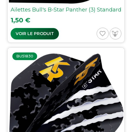
Ailettes Bull's B-Star Panther (3) Standard
Prix
1,50 €
favorite_border
VOIR LE PRODUIT
BU51830