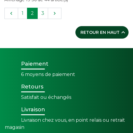
Précédent
Suivant

1
2
3


RETOUR EN HAUT
Paiement
6 moyens de paiement
Retours
Satisfait ou échangés
Livraison
Livraison chez vous, en point relais ou retrait
magasin