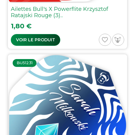
Ailettes Bull's X Powerflite Krzysztof
Ratajski Rouge (3)...
Prix
1,80 €
favorite_border
VOIR LE PRODUIT
BU51231