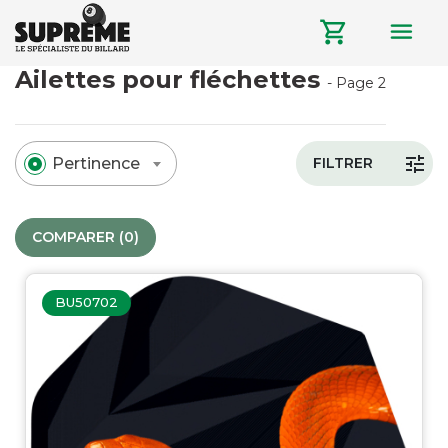
menu
shopping_cart
Ailettes pour fléchettes
- Page 2
tune
Pertinence
FILTRER
COMPARER (
0
)‎
BU50702