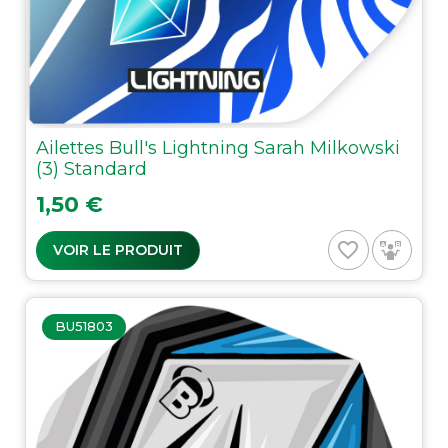
Ailettes Bull's Lightning Sarah Milkowski
(3) Standard
Prix
1,50 €
favorite_border
VOIR LE PRODUIT
BU51803