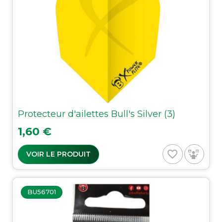
Protecteur d'ailettes Bull's Silver (3)
Prix
1,60 €
favorite_border
VOIR LE PRODUIT
BU56701