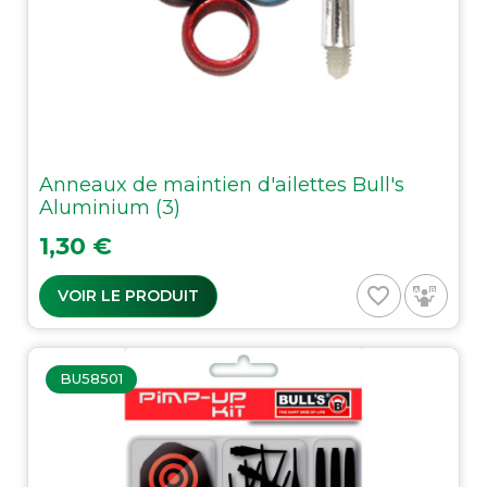
Anneaux de maintien d'ailettes Bull's
Aluminium (3)
Prix
1,30 €
favorite_border
VOIR LE PRODUIT
BU58501