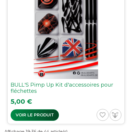
BULL'S Pimp Up Kit d'accessoires pour
fléchettes
Prix
5,00 €
favorite_border
VOIR LE PRODUIT
Affichage 19-36 de 44 article(s)