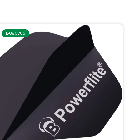
BU80705