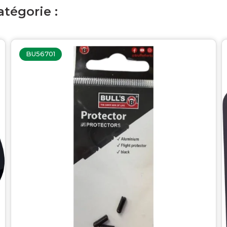
tégorie :
BU56701