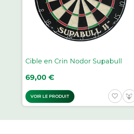
Cible en Crin Nodor Supabull
Prix
69,00 €
favorite_border
VOIR LE PRODUIT