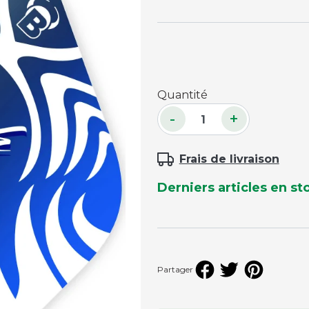
Accessoires palets
Planches et packs
Jeu Palets
ACCESSOIRES JOUEURS
Quantité
-
+
Craies
Porte-craies
Frais de livraison
Compteurs de points
Gants
Derniers articles en st
Serviettes
Support lunettes
Partager