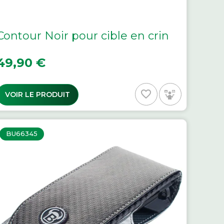
Contour Noir pour cible en crin
rix
49,90 €
favorite_border
VOIR LE PRODUIT
BU66345