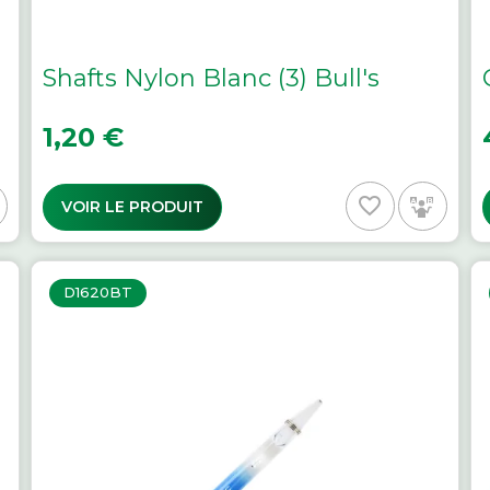
Shafts Nylon Blanc (3) Bull's
Prix
P
1,20 €
favorite_border
VOIR LE PRODUIT
D1620BT