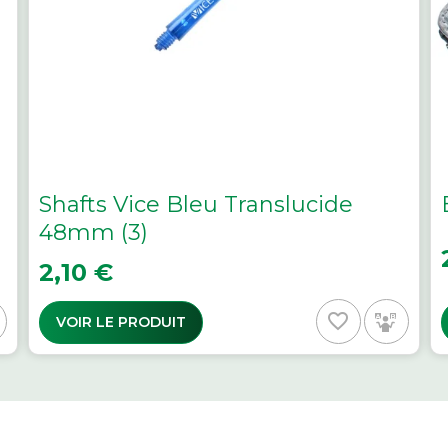
Shafts Vice Bleu Translucide
48mm (3)
P
Prix
2,10 €
favorite_border
VOIR LE PRODUIT