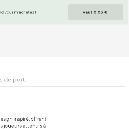
d vous m'achetez !
vaut
0,03 €
!
is de port
sign inspiré, offrant
s joueurs attentifs à