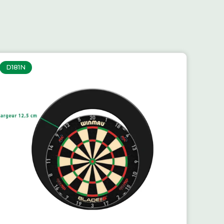
D181N