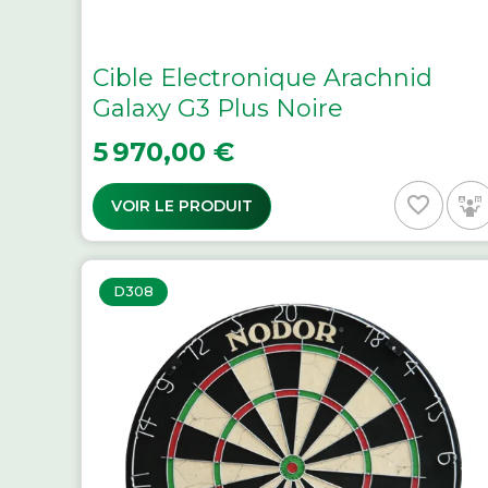
Cible Electronique Arachnid
Galaxy G3 Plus Noire
Prix
5 970,00 €
favorite_border
VOIR LE PRODUIT
D308