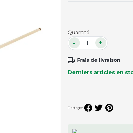
Accessoires palets
Planches et packs
Jeu Palets
Quantité
ACCESSOIRES JOUEURS
-
+
Craies
Frais de livraison
Porte-craies
Compteurs de points
Derniers articles en st
Gants
Serviettes
Support lunettes
Partager