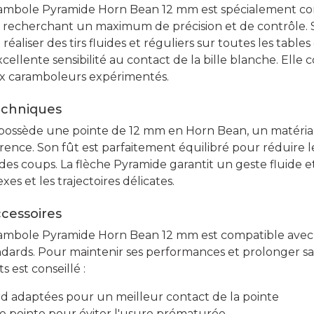
rambole Pyramide Horn Bean 12 mm est spécialement co
 recherchant un maximum de précision et de contrôle. 
liser des tirs fluides et réguliers sur toutes les tables d
cellente sensibilité au contact de la bille blanche. Elle
 caramboleurs expérimentés.
echniques
 possède une pointe de 12 mm en Horn Bean, un matéria
rence. Son fût est parfaitement équilibré pour réduire le
 des coups. La flèche Pyramide garantit un geste fluide et
es et les trajectoires délicates.
ccessoires
rambole Pyramide Horn Bean 12 mm est compatible avec
ndards. Pour maintenir ses performances et prolonger sa 
s est conseillé :
ard adaptées pour un meilleur contact de la pointe
e pointe pour éviter l'usure prématurée