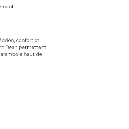
gement
cision, confort et
 Horn Bean permettent
d carambole haut de