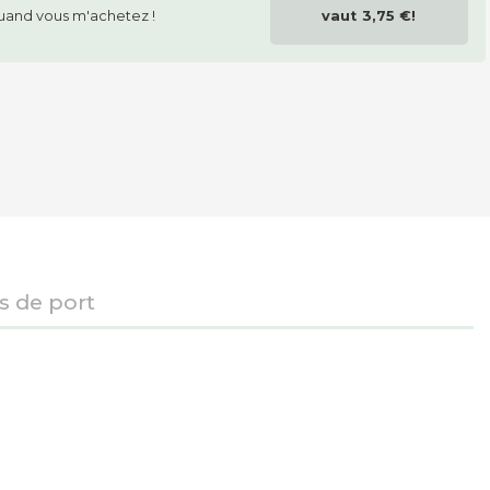
uand vous m'achetez !
vaut
3,75 €
!
is de port