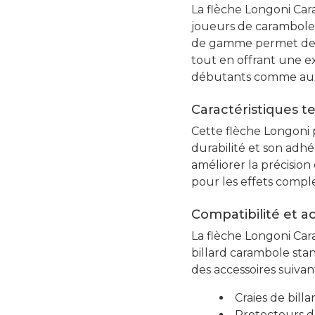
La flèche Longoni Ca
joueurs de carambole
de gamme permet de réa
tout en offrant une ex
débutants comme aux
Caractéristiques t
Cette flèche Longoni
durabilité et son adhé
améliorer la précision
pour les effets complex
Compatibilité et a
La flèche Longoni Ca
billard carambole sta
des accessoires suivant
Craies de bill
Protecteurs d