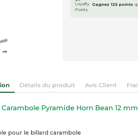
Gagnez
125
points
q
ion
Détails du produit
Avis Client
Fra
i Carambole Pyramide Horn Bean 12 mm
ôle pour le billard carambole