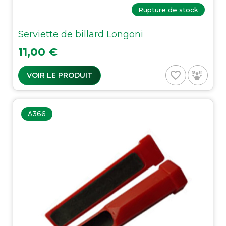
Rupture de stock
Serviette de billard Longoni
Prix
11,00 €
favorite_border
VOIR LE PRODUIT
A366