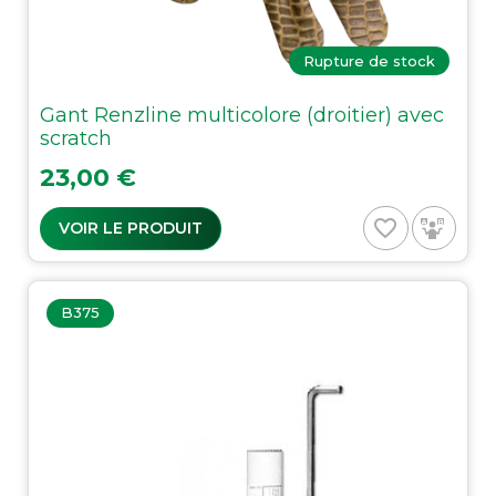
Rupture de stock
Gant Renzline multicolore (droitier) avec
scratch
Prix
23,00 €
favorite_border
VOIR LE PRODUIT
B375