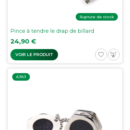
Rupture de stock
Pince à tendre le drap de billard
Prix
24,90 €
favorite_border
VOIR LE PRODUIT
A363