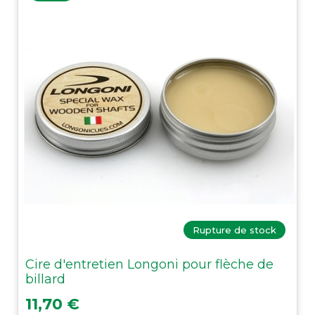
Rupture de stock
Cire d'entretien Longoni pour flèche de
billard
Prix
11,70 €