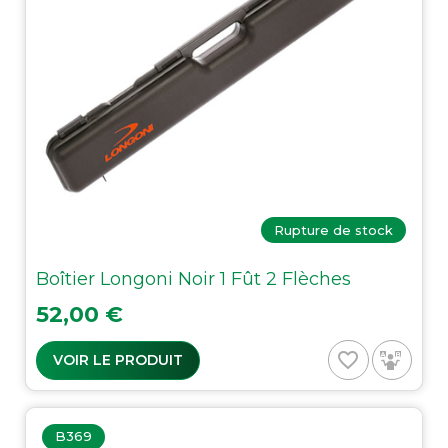
Rupture de stock
Boîtier Longoni Noir 1 Fût 2 Flèches
Prix
52,00 €
favorite_border
VOIR LE PRODUIT
B369