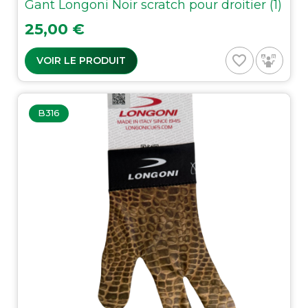
Gant Longoni Noir scratch pour droitier (1)
Prix
25,00 €
favorite_border
VOIR LE PRODUIT
B316