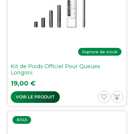
Rupture de stock
Kit de Poids Officiel Pour Queues
Longoni
Prix
19,00 €
favorite_border
VOIR LE PRODUIT
B345