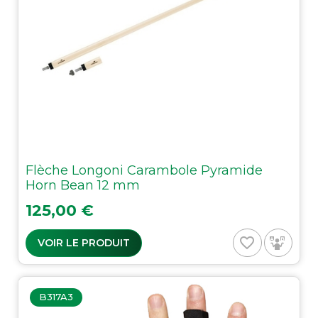
Flèche Longoni Carambole Pyramide
Horn Bean 12 mm
Prix
125,00 €
favorite_border
VOIR LE PRODUIT
B317A3