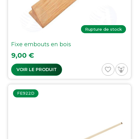
Rupture de stock
Fixe embouts en bois
Prix
9,00 €
favorite_border
VOIR LE PRODUIT
FE922D