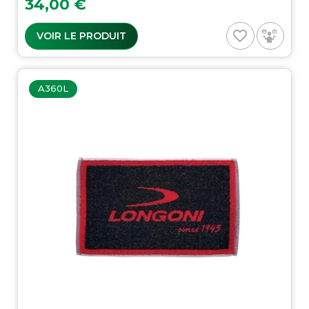
Prix
34,00 €
favorite_border
VOIR LE PRODUIT
A360L