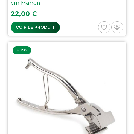
cm Marron
Prix
22,00 €
favorite_border
VOIR LE PRODUIT
B395