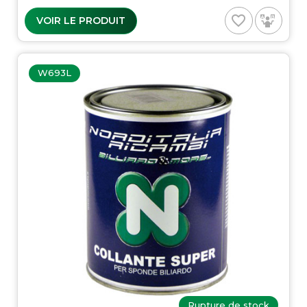
favorite_border
VOIR LE PRODUIT
W693L
Rupture de stock