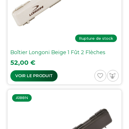
Rupture de stock
Boîtier Longoni Beige 1 Fût 2 Flèches
Prix
52,00 €
favorite_border
VOIR LE PRODUIT
A188N