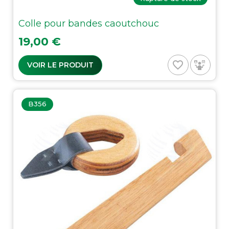
Colle pour bandes caoutchouc
Prix
19,00 €
favorite_border
VOIR LE PRODUIT
B356