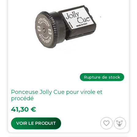
Rupture de stock
Ponceuse Jolly Cue pour virole et
procédé
Prix
41,30 €
favorite_border
VOIR LE PRODUIT