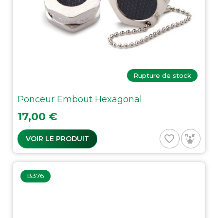
Rupture de stock
Ponceur Embout Hexagonal
Prix
17,00 €
favorite_border
VOIR LE PRODUIT
B376