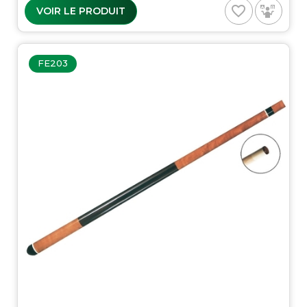
favorite_border
VOIR LE PRODUIT
FE203