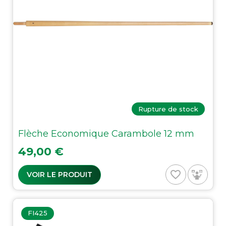
Rupture de stock
Flèche Economique Carambole 12 mm
Prix
49,00 €
favorite_border
VOIR LE PRODUIT
FI425