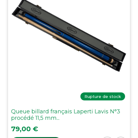
Rupture de stock
Queue billard français Laperti Lavis N°3
procédé 11,5 mm...
Prix
79,00 €