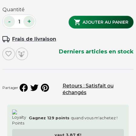
Quantité
-
+

AJOUTER AU PANIER
Frais de livraison
Derniers articles en stock
favorite_border
Retours : Satisfait ou
Partager
échangés
Gagnez
129
points
quand vous m'achetez !
vaut
3,87 €
!