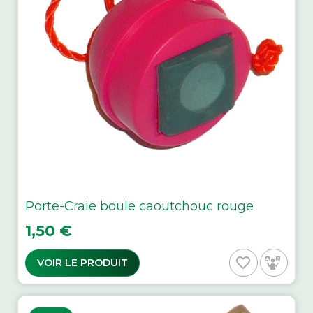
Porte-Craie boule caoutchouc rouge
Prix
1,50 €
favorite_border
VOIR LE PRODUIT