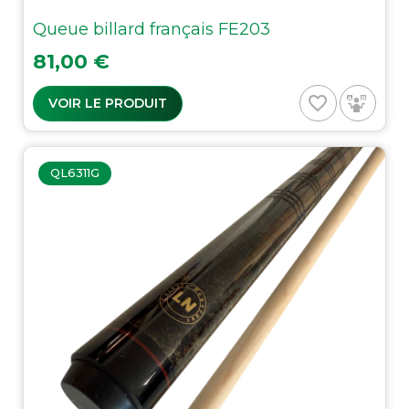
Queue billard français FE203
Prix
81,00 €
favorite_border
VOIR LE PRODUIT
QL6311G