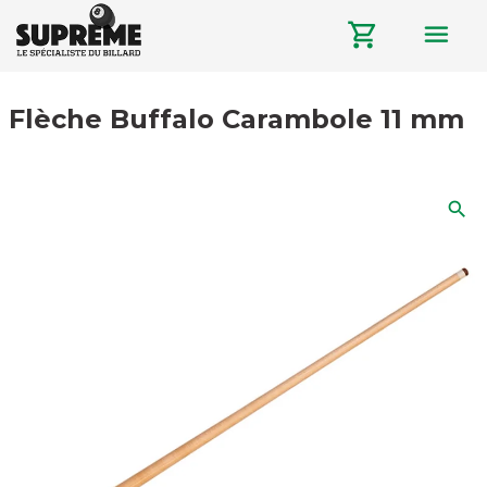
menu
shopping_cart
Flèche Buffalo Carambole 11 mm
search