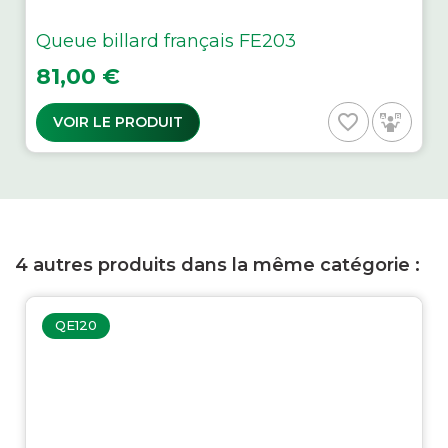
Queue billard français FE203
Prix
81,00 €
favorite_border
VOIR LE PRODUIT
4 autres produits dans la même catégorie :
QE120