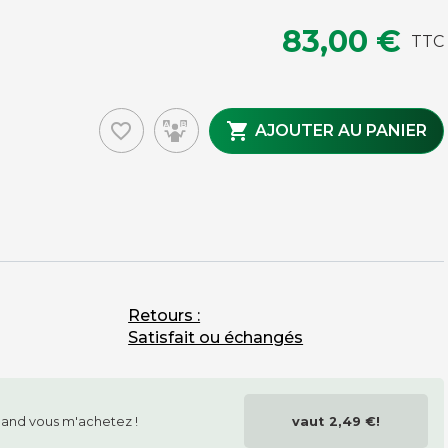
83,00 €
TTC
favorite_border

AJOUTER AU PANIER
MAINTENANCE ET ENTRETIEN
Brosses
Housses
Tapis
Pièces détachées
Chutes de tapis issues de fin de rouleaux
Accessoires, nettoyage, petit outillage tapis
Retours :
Satisfait ou échangés
and vous m'achetez !
vaut
2,49 €
!