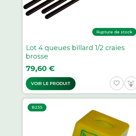
Rupture de stock
Lot 4 queues billard 1/2 craies
brosse
Prix
79,60 €
favorite_border
VOIR LE PRODUIT
B255