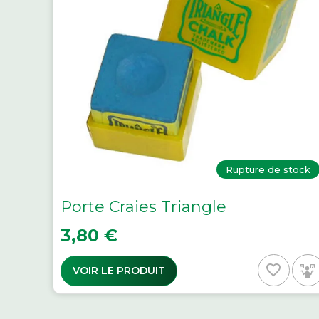
Rupture de stock
Porte Craies Triangle
Prix
3,80 €
favorite_border
VOIR LE PRODUIT