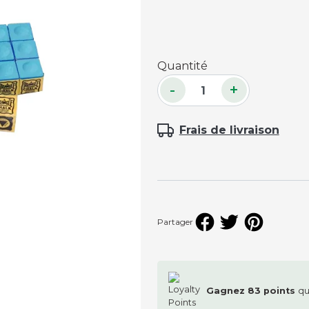
Accessoires palets
Planches et packs
Quantité
Jeu Palets
-
+
ACCESSOIRES JOUEURS
Craies
Frais de livraison
Porte-craies
Compteurs de points
Gants
Serviettes
Support lunettes
Partager
Gagnez
83
points
qu