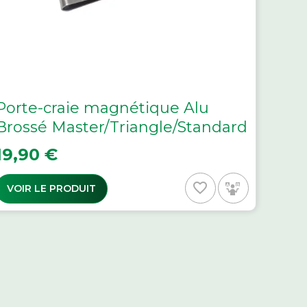
Porte-craie magnétique Alu
Brossé Master/Triangle/Standard
rix
19,90 €
favorite_border
VOIR LE PRODUIT