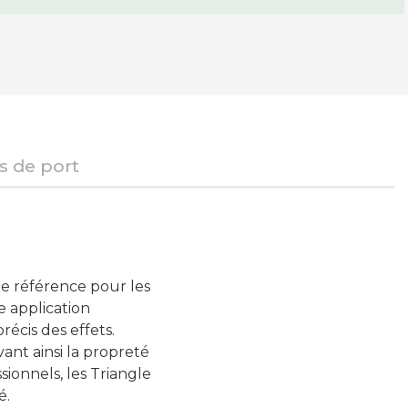
is de port
de référence pour les
e application
écis des effets.
ant ainsi la propreté
sionnels, les Triangle
é.