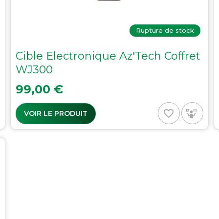
Rupture de stock
Cible Electronique Az'Tech Coffret
WJ300
Prix
99,00 €
favorite_border
VOIR LE PRODUIT