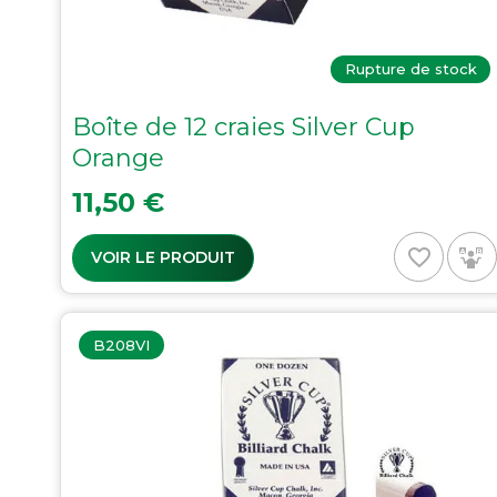
Rupture de stock
Boîte de 12 craies Silver Cup
Orange
Prix
11,50 €
favorite_border
VOIR LE PRODUIT
B208VI