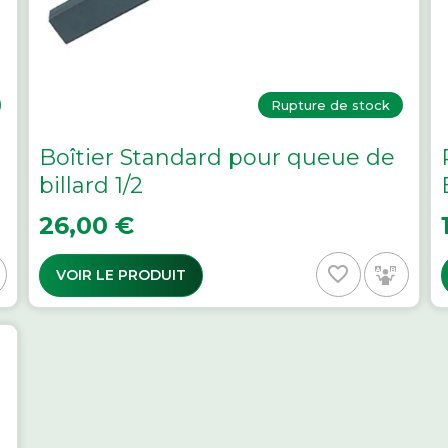
Rupture de stock
Boîtier Standard pour queue de
billard 1/2
Prix
P
26,00 €
favorite_border
VOIR LE PRODUIT