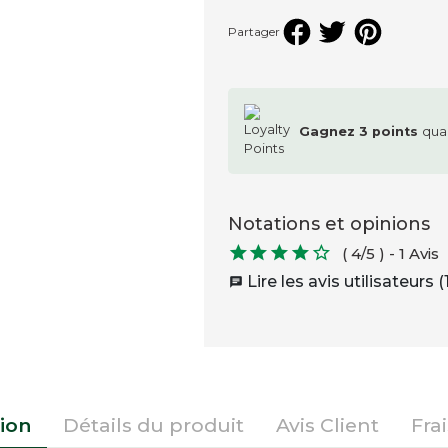
Partager
Gagnez
3
points
qua
Notations et opinions





( 4/5 )
-
1 Avis
Lire les avis utilisateurs (1
chat
ion
Détails du produit
Avis Client
Fra