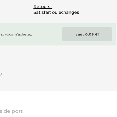
Retours :
Satisfait ou échangés
nd vous m'achetez !
vaut
0,09 €
!
)
is de port