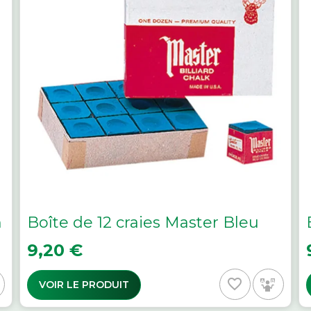
n
Boîte de 12 craies Master Bleu
Prix
P
9,20 €
favorite_border
VOIR LE PRODUIT