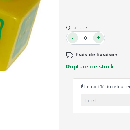
Accessoires palets
Planches et packs
Quantité
Jeu Palets
-
+
ACCESSOIRES JOUEURS
Craies
Frais de livraison
Porte-craies
Rupture de stock
Compteurs de points
Gants
Serviettes
Être notifié du retour 
Support lunettes