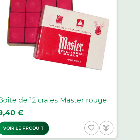
Boîte de 12 craies Master rouge
rix
9,40 €
favorite_border
VOIR LE PRODUIT