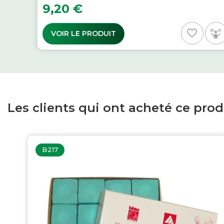
Prix
9,20 €
favorite_border
VOIR LE PRODUIT
Les clients qui ont acheté ce pro
B217