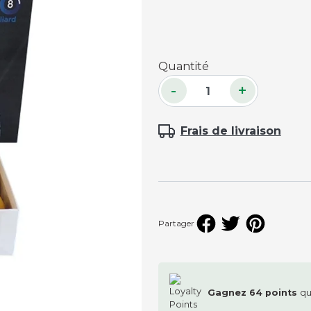
Accessoires palets
Planches et packs
Quantité
Jeu Palets
-
+
ACCESSOIRES JOUEURS
Craies
Frais de livraison
Porte-craies
Compteurs de points
Gants
Serviettes
Support lunettes
Partager
Gagnez
64
points
qu