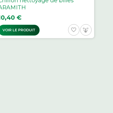
Chiffon nettoyage de billes
ARAMITH
rix
10,40 €
favorite_border
VOIR LE PRODUIT