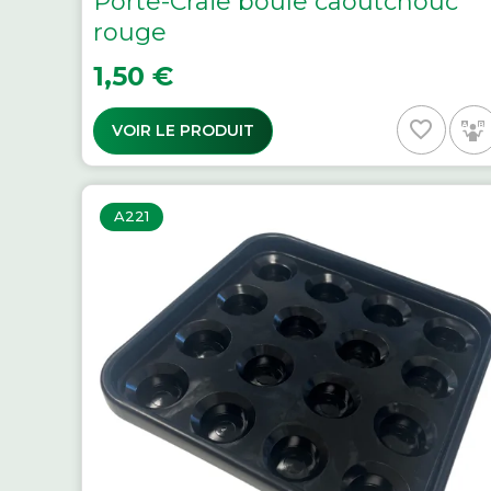
Porte-Craie boule caoutchouc
rouge
Prix
1,50 €
favorite_border
VOIR LE PRODUIT
A221