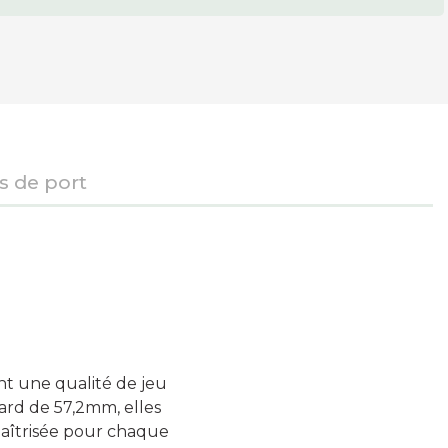
is de port
nt une qualité de jeu
dard de 57,2mm, elles
 maîtrisée pour chaque