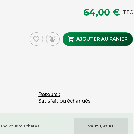
64,00 €
TTC
favorite_border

AJOUTER AU PANIER
MAINTENANCE ET ENTRETIEN
Brosses
Housses
Tapis
Pièces détachées
Chutes de tapis issues de fin de rouleaux
Accessoires, nettoyage, petit outillage tapis
Retours :
Satisfait ou échangés
and vous m'achetez !
vaut
1,92 €
!