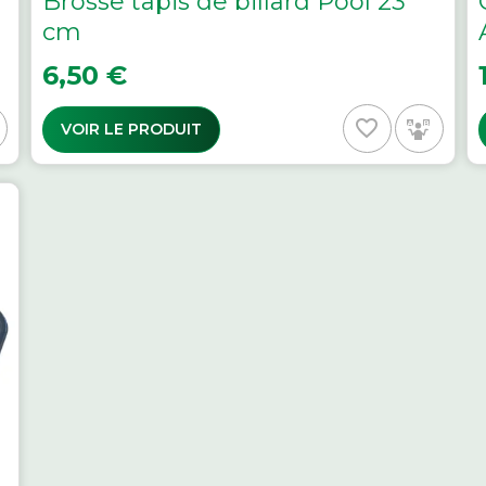
Brosse tapis de billard Pool 23
cm
Prix
P
6,50 €
favorite_border
VOIR LE PRODUIT