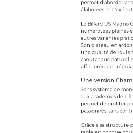
permet d'aborder chaq
élaborées et d'exécute
Le Billard US Magno C
numérotées pleines et 
autres variantes prat
Son plateau en ardois
une qualité de roule
caoutchouc naturel e
offrir précision, régula
Une version Champ
Sans système de monn
aux académies de bill
permet de profiter p
passionnés, sans contr
Grâce à sa structure 
table est conçue pour