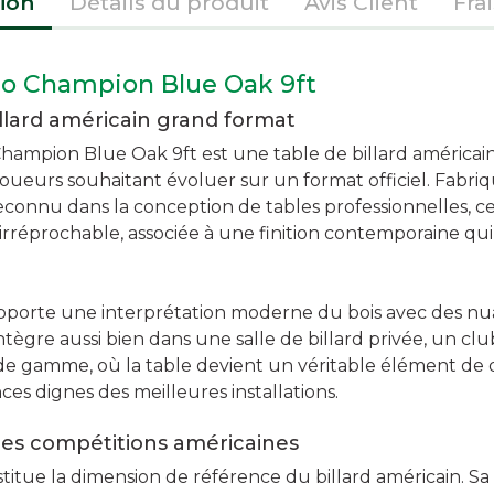
ion
Détails du produit
Avis Client
Fra
no Champion Blue Oak 9ft
llard américain grand format
Champion Blue Oak 9ft est une table de billard américa
oueurs souhaitant évoluer sur un format officiel. Fabriq
reconnu dans la conception de tables professionnelles, 
 irréprochable, associée à une finition contemporaine qu
apporte une interprétation moderne du bois avec des nu
intègre aussi bien dans une salle de billard privée, un clu
de gamme, où la table devient un véritable élément de 
es dignes des meilleures installations.
 des compétitions américaines
titue la dimension de référence du billard américain. Sa