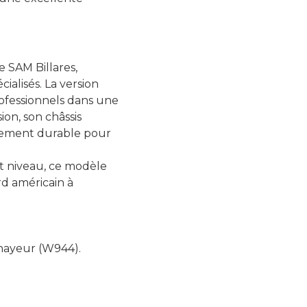
e SAM Billares,
alisés. La version
ofessionnels dans une
ion, son châssis
ssement durable pour
t niveau, ce modèle
rd américain à
nayeur (W944).