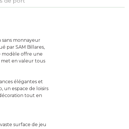
is de port
in sans monnayeur
ué par SAM Billares,
ce modèle offre une
i met en valeur tous
ances élégantes et
b, un espace de loisirs
décoration tout en
 vaste surface de jeu