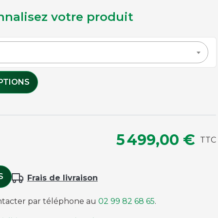
nnalisez votre produit
MAINTENANCE ET ENTRETIEN
PTIONS
Brosses
Housses
Tapis
Pièces détachées
5 499,00 €
Chutes de tapis issues de fin de rouleaux
Rose
TTC
Gris Rapide
Rapide
Accessoires, nettoyage, petit outillage tapis
S
Frais de livraison
Violet
Rapide
ntacter par téléphone au
02 99 82 68 65
.