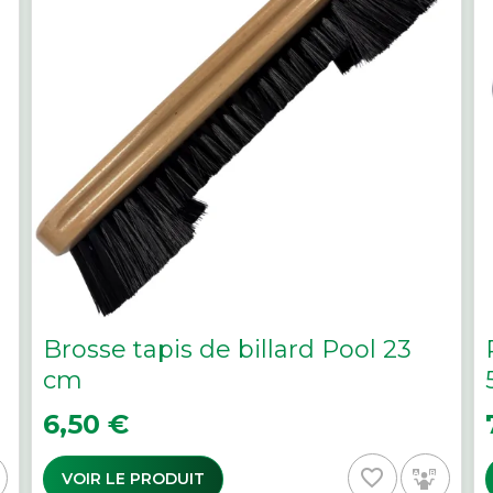
Brosse tapis de billard Pool 23
cm
Prix
P
6,50 €
favorite_border
VOIR LE PRODUIT