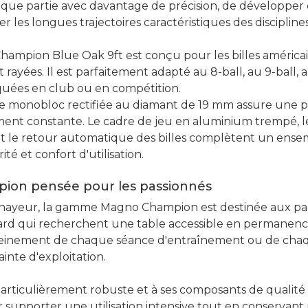
ue partie avec davantage de précision, de développer d
r les longues trajectoires caractéristiques des discipline
hampion Blue Oak 9ft est conçu pour les billes américa
rayées. Il est parfaitement adapté au 8-ball, au 9-ball, a
iquées en club ou en compétition.
e monobloc rectifiée au diamant de 19 mm assure une p
ment constante. Le cadre de jeu en aluminium trempé, l
t le retour automatique des billes complètent un ens
rité et confort d'utilisation.
ion pensée pour les passionnés
ayeur, la gamme Magno Champion est destinée aux parti
ard qui recherchent une table accessible en permanenc
leinement de chaque séance d'entraînement ou de chaq
ainte d'exploitation.
particulièrement robuste et à ses composants de qualité 
 supporter une utilisation intensive tout en conservant