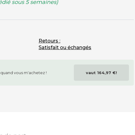
édié sous 5 semaines)
s
Retours :
Satisfait ou échangés
s
quand vous m'achetez !
vaut
164,97 €
!