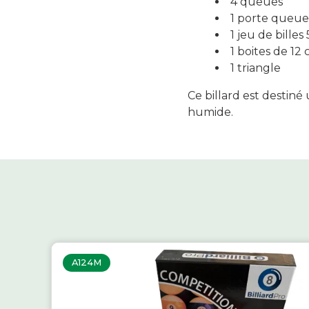
4 queues
1 porte queue
1 jeu de bille
1 boites de 12 
1 triangle
Ce billard est destin
humide.
A124M