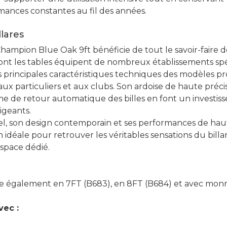
rmances constantes au fil des années.
llares
hampion Blue Oak 9ft bénéficie de tout le savoir-faire d
nt les tables équipent de nombreux établissements spéci
principales caractéristiques techniques des modèles pr
ux particuliers et aux clubs. Son ardoise de haute précis
me de retour automatique des billes en font un investi
igeants.
iel, son design contemporain et ses performances de hau
 idéale pour retrouver les véritables sensations du billa
space dédié.
ste également en 7FT (B683), en 8FT (B684) et avec mon
vec :