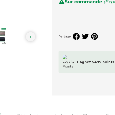

Sur commande
(Exp
Eclairage des pied

Partager
Gagnez
5499
point