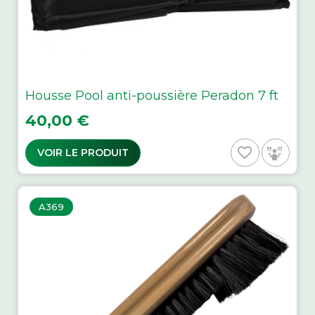
Housse Pool anti-poussière Peradon 7 ft
Prix
40,00 €
favorite_border
VOIR LE PRODUIT
A369