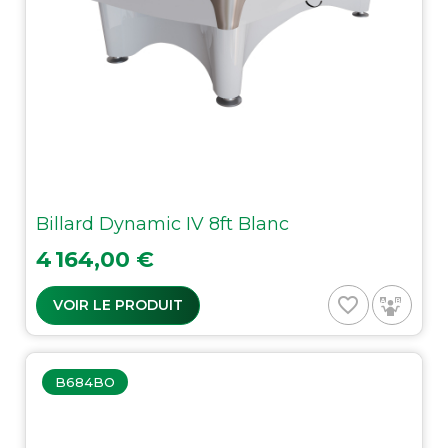
Billard Dynamic IV 8ft Blanc
Prix
4 164,00 €
favorite_border
VOIR LE PRODUIT
B684BO