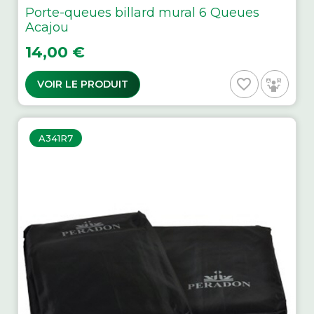
Porte-queues billard mural 6 Queues
Acajou
Prix
14,00 €
favorite_border
VOIR LE PRODUIT
A341R7