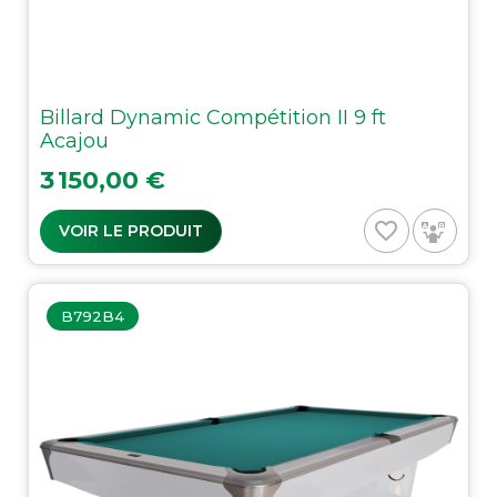
Billard Dynamic Compétition II 9 ft
Acajou
Prix
3 150,00 €
favorite_border
VOIR LE PRODUIT
B792B4