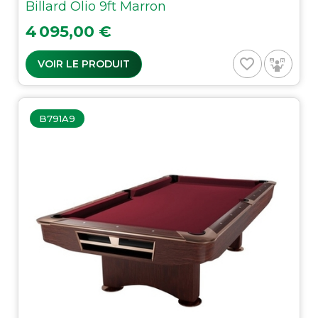
Billard Olio 9ft Marron
Prix
4 095,00 €
favorite_border
VOIR LE PRODUIT
B791A9