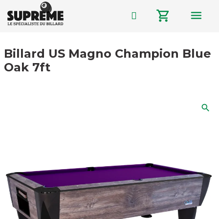
menu
shopping_cart
Billard US Magno Champion Blue
Oak 7ft
search