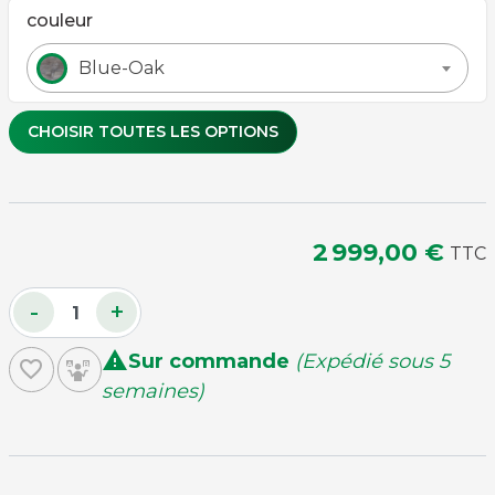
couleur
Blue-Oak
CHOISIR TOUTES LES OPTIONS
Couleur de tapis
2 999,00 €
TTC
Bordeaux
Rose
Bleu Rapide
Rapide
Gris Rapide
Rapide
-
+

Sur commande
(Expédié sous 5
Rouge
Vert Jaune
Violet
favorite_border
Rapide
Rapide
Rapide
semaines)