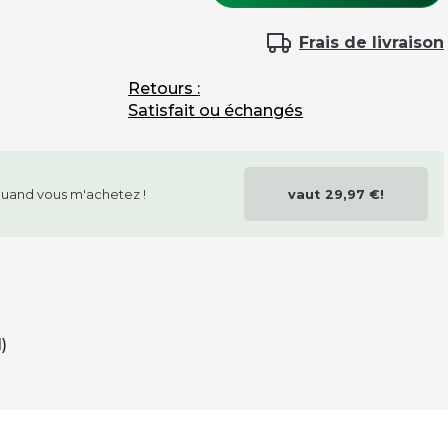
couleur 1ère équipe
Frais de livraison
Retours :
Satisfait ou échangés
housse de protection en pvc
uand vous m'achetez !
vaut
29,97 €
!
couvrechants
)
type de joueurs 1ère equipe