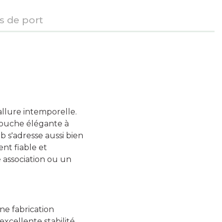
is de port
type de joueurs 2ème equipe
traçage du terrain
allure intemporelle.
 touche élégante à
 s'adresse aussi bien
forme des poignées
nt fiable et
e association ou un
ne fabrication
excellente stabilité