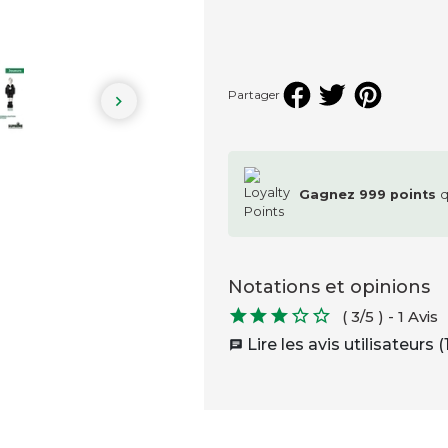
Partager

Gagnez
999
points
q
Notations et opinions





( 3/5 )
-
1 Avis
Lire les avis utilisateurs (1
chat