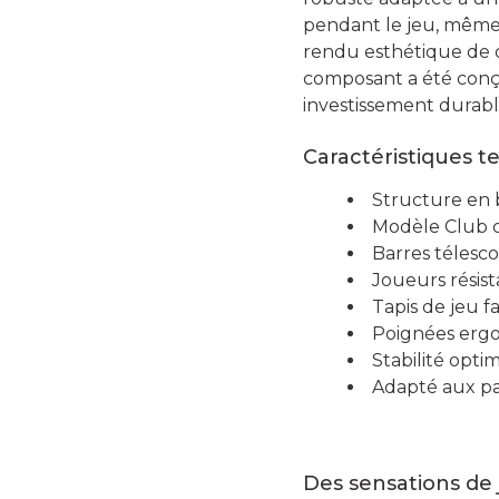
pendant le jeu, même 
rendu esthétique de 
composant a été conçu 
investissement durabl
Caractéristiques t
Structure en b
Modèle Club c
Barres télesc
Joueurs résist
Tapis de jeu f
Poignées ergo
Stabilité opti
Adapté aux par
Des sensations de 