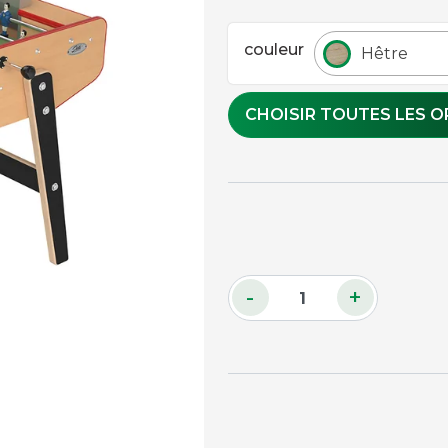
Accessoires palets
couleur
Hêtre
Planches et packs
Jeu Palets
CHOISIR TOUTES LES O
ACCESSOIRES JOUEURS
Craies
Porte-craies
Compteurs de points
Gants
Serviettes
-
+
Support lunettes