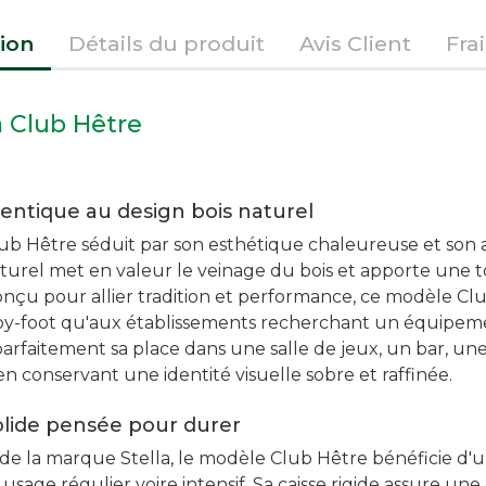
ion
Détails du produit
Avis Client
Fra
a Club Hêtre
entique au design bois naturel
lub Hêtre séduit par son esthétique chaleureuse et son 
naturel met en valeur le veinage du bois et apporte une
nçu pour allier tradition et performance, ce modèle Club
by-foot qu'aux établissements recherchant un équipeme
parfaitement sa place dans une salle de jeux, un bar, un
 en conservant une identité visuelle sobre et raffinée.
lide pensée pour durer
 de la marque Stella, le modèle Club Hêtre bénéficie d'u
sage régulier voire intensif. Sa caisse rigide assure une 