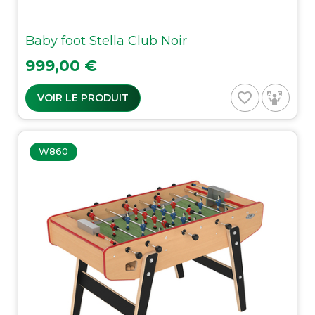
Baby foot Stella Club Noir
Prix
999,00 €
favorite_border
VOIR LE PRODUIT
W860