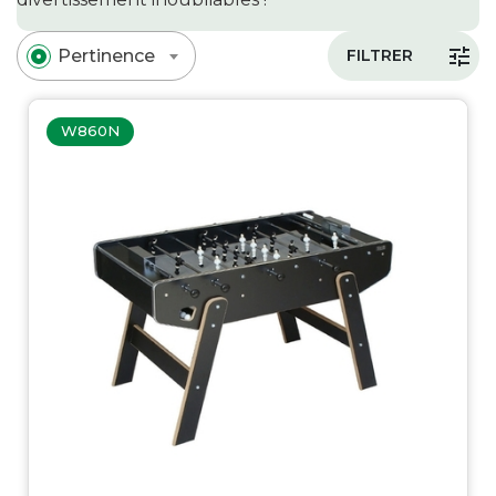
tune
Pertinence
FILTRER
W860N