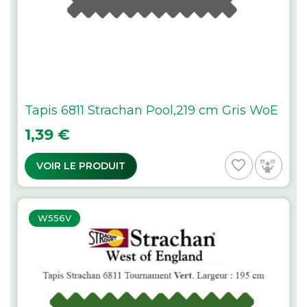
Tapis 6811 Strachan Pool,219 cm Gris WoE
Prix
1,39 €
favorite_border
VOIR LE PRODUIT
W556V