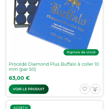
Rupture de stock
Procédé Diamond Plus Buffalo à coller 10
mm (par 50)
Prix
63,00 €
favorite_border
VOIR LE PRODUIT
A228TH