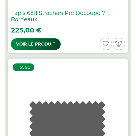
Tapis 6811 Strachan Pré Découpé 7ft
Bordeaux
Prix
225,00 €
favorite_border
VOIR LE PRODUIT
T556G