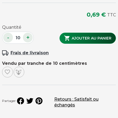
0,69 €
TTC
Quantité
-
+

AJOUTER AU PANIER
Frais de livraison
Vendu par tranche de 10 centimètres
favorite_border
Retours : Satisfait ou
Partager
échangés