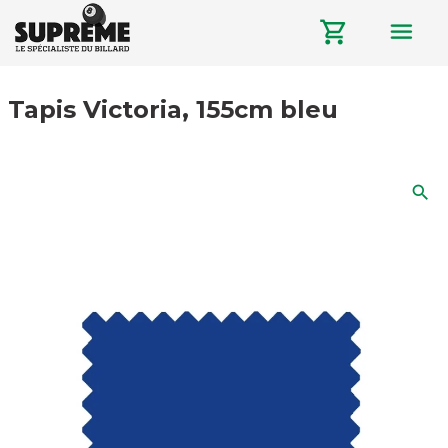
menu
shopping_cart
Tapis Victoria, 155cm bleu
search