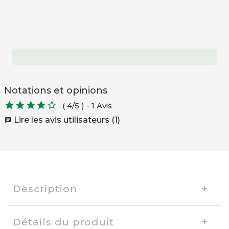
Notations et opinions





( 4/5 )
-
1 Avis
Lire les avis utilisateurs (1)
chat
Description
Détails du produit