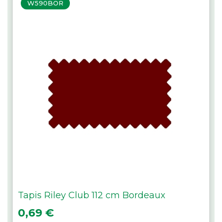
W590BOR
Tapis Riley Club 112 cm Bordeaux
Prix
0,69 €