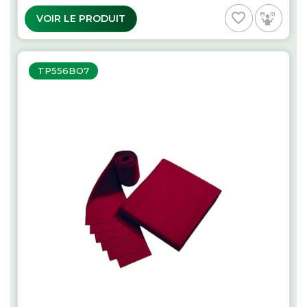
favorite_border
VOIR LE PRODUIT
TP556BO7