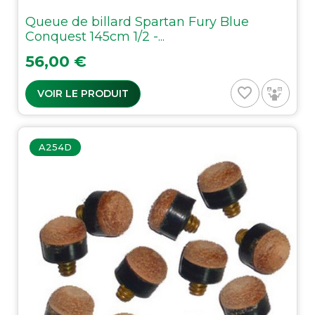
Queue de billard Spartan Fury Blue
Conquest 145cm 1/2 -...
Prix
56,00 €
favorite_border
VOIR LE PRODUIT
A254D