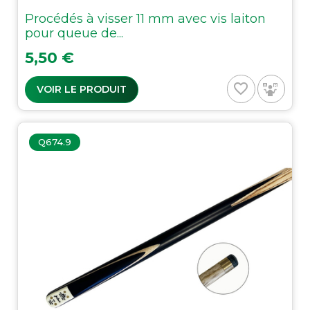
Procédés à visser 11 mm avec vis laiton
pour queue de...
Prix
5,50 €
favorite_border
VOIR LE PRODUIT
Q674.9