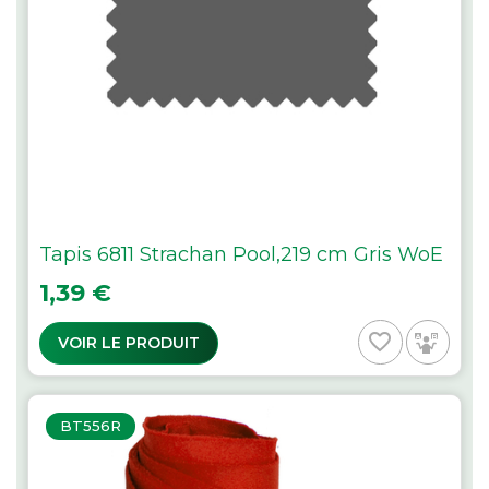
Tapis 6811 Strachan Pool,219 cm Gris WoE
Prix
1,39 €
favorite_border
VOIR LE PRODUIT
BT556R