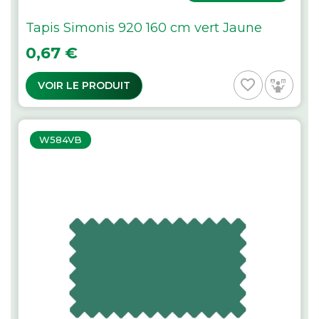
Tapis Simonis 920 160 cm vert Jaune
Prix
0,67 €
favorite_border
VOIR LE PRODUIT
W584VB