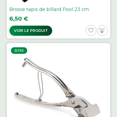
Brosse tapis de billard Pool 23 cm
Prix
6,50 €
favorite_border
VOIR LE PRODUIT
B395