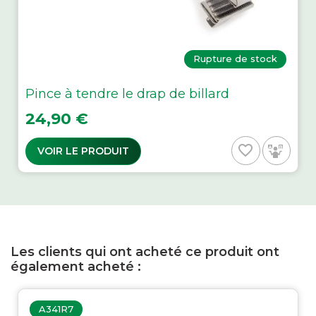
Rupture de stock
Pince à tendre le drap de billard
Prix
24,90 €
favorite_border
VOIR LE PRODUIT
Les clients qui ont acheté ce produit ont
également acheté :
A341R7