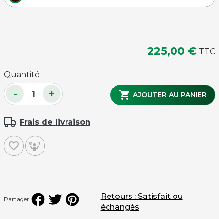
225,00 €
TTC
Quantité
-
+

AJOUTER AU PANIER
Frais de livraison
favorite_border
Retours : Satisfait ou
Partager
échangés