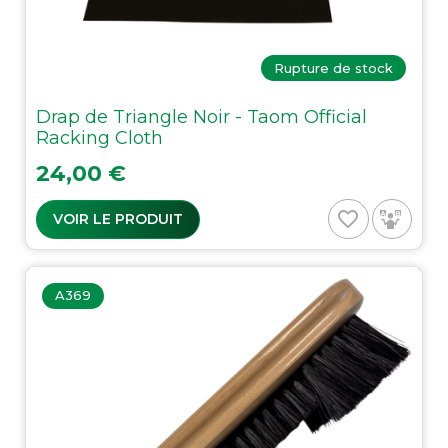
Rupture de stock
Drap de Triangle Noir - Taom Official
Racking Cloth
Prix
24,00 €
favorite_border
VOIR LE PRODUIT
A369