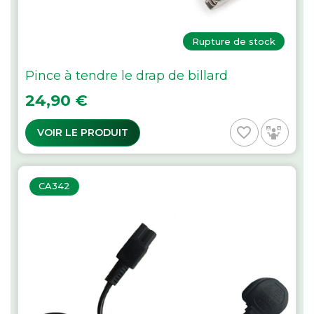
Rupture de stock
Pince à tendre le drap de billard
Prix
24,90 €
favorite_border
VOIR LE PRODUIT
CA342