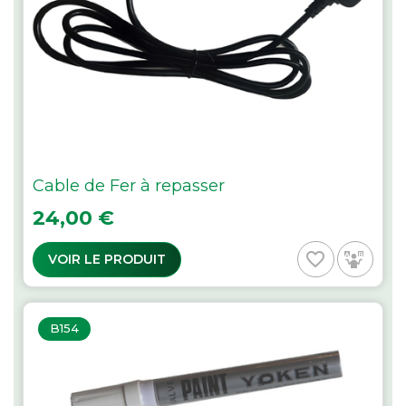
Cable de Fer à repasser
Prix
24,00 €
favorite_border
VOIR LE PRODUIT
B154