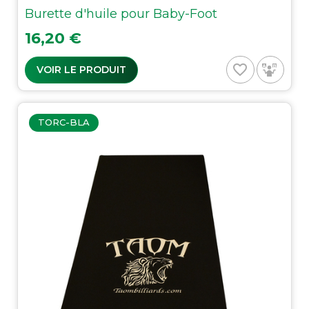
Burette d'huile pour Baby-Foot
Prix
16,20 €
favorite_border
VOIR LE PRODUIT
TORC-BLA