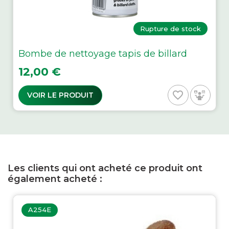
Rupture de stock
Bombe de nettoyage tapis de billard
Prix
12,00 €
favorite_border
VOIR LE PRODUIT
Les clients qui ont acheté ce produit ont
également acheté :
A254E