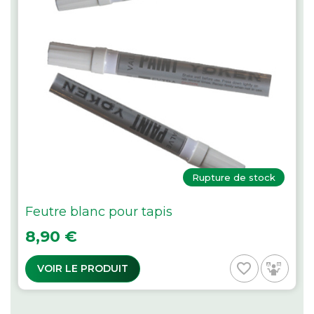
Rupture de stock
Feutre blanc pour tapis
Prix
8,90 €
favorite_border
VOIR LE PRODUIT