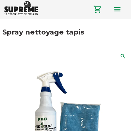
menu
shopping_cart
Spray nettoyage tapis
search