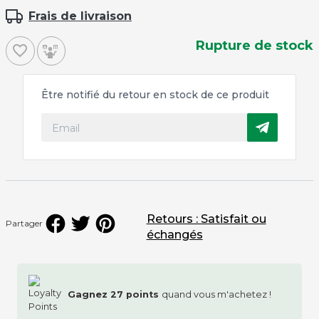
Frais de livraison
Rupture de stock
favorite_border
Être notifié du retour en stock de ce produit
Retours : Satisfait ou
Partager
échangés
Gagnez
27
points
quand vous m'achetez !