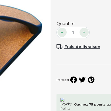
Accessoires palets
Planches et packs
Quantité
Jeu Palets
-
+
ACCESSOIRES JOUEURS
Craies
Frais de livraison
Porte-craies
Compteurs de points
Gants
Serviettes
Support lunettes
Partager
Gagnez
75
points
qu