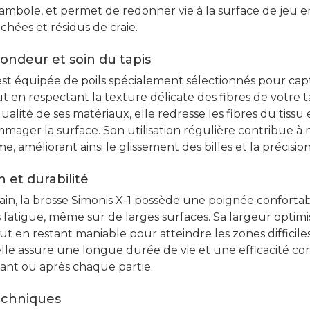
rambole, et permet de redonner vie à la surface de jeu e
achées et résidus de craie.
ondeur et soin du tapis
 est équipée de poils spécialement sélectionnés pour ca
out en respectant la texture délicate des fibres de votre t
alité de ses matériaux, elle redresse les fibres du tissu e
ager la surface. Son utilisation régulière contribue à 
me, améliorant ainsi le glissement des billes et la précisio
n et durabilité
ain, la brosse Simonis X-1 possède une poignée confort
s fatigue, même sur de larges surfaces. Sa largeur optim
ut en restant maniable pour atteindre les zones difficile
 elle assure une longue durée de vie et une efficacité 
ant ou après chaque partie.
echniques