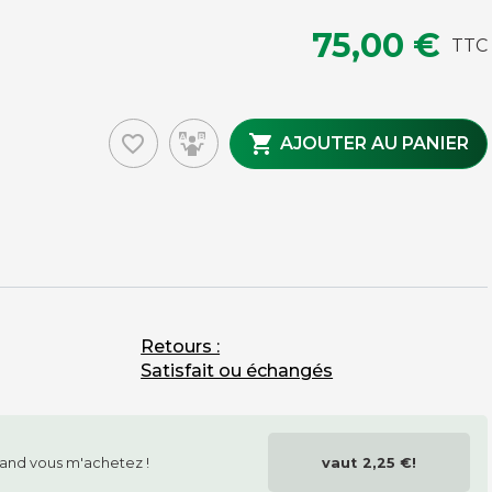
75,00 €
TTC
favorite_border

AJOUTER AU PANIER
MAINTENANCE ET ENTRETIEN
Brosses
Housses
Tapis
Pièces détachées
Chutes de tapis issues de fin de rouleaux
Accessoires, nettoyage, petit outillage tapis
Retours :
Satisfait ou échangés
and vous m'achetez !
vaut
2,25 €
!