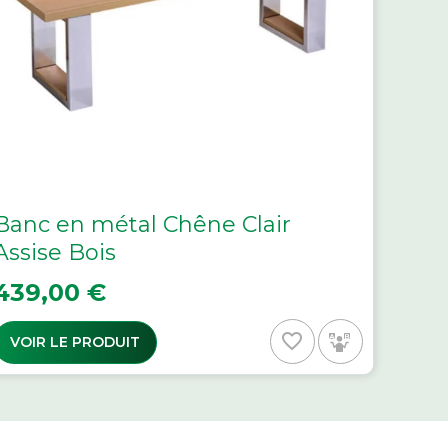
Banc en métal Chêne Clair
Assise Bois
rix
439,00 €
favorite_border
VOIR LE PRODUIT