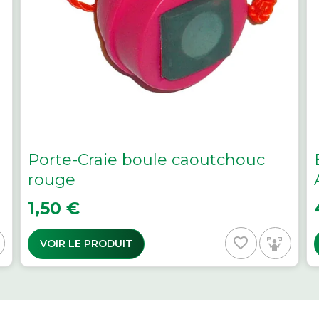
Porte-Craie boule caoutchouc
rouge
Prix
P
1,50 €
favorite_border
VOIR LE PRODUIT