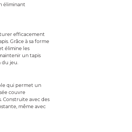
n éliminant
pturer efficacement
apis. Grâce à sa forme
t élimine les
maintenir un tapis
n du jeu.
able qui permet un
isée couvre
s. Construite avec des
constante, même avec