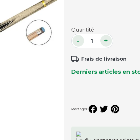
Accessoires palets
Planches et packs
Quantité
Jeu Palets
-
+
ACCESSOIRES JOUEURS
Craies
Frais de livraison
Porte-craies
Derniers articles en st
Compteurs de points
Gants
Serviettes
Support lunettes
Partager