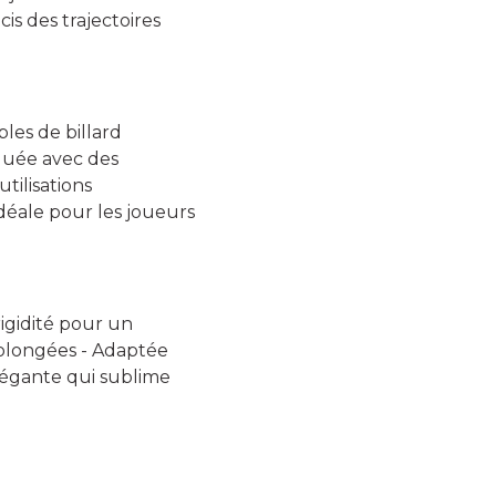
is des trajectoires
es de billard
iquée avec des
tilisations
idéale pour les joueurs
igidité pour un
rolongées - Adaptée
légante qui sublime