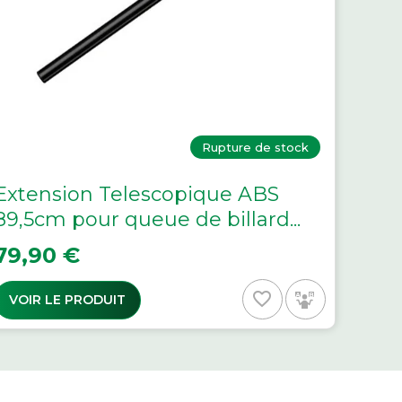
Rupture de stock
Extension Telescopique ABS
89,5cm pour queue de billard...
rix
79,90 €
favorite_border
VOIR LE PRODUIT