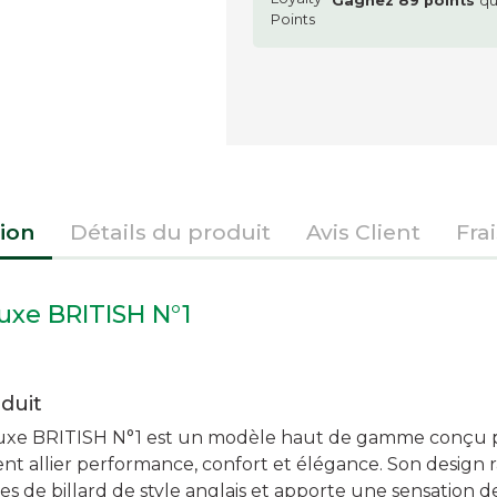
Gagnez
89
points
qu
ion
Détails du produit
Avis Client
Fra
uxe BRITISH N°1
duit
Luxe BRITISH N°1 est un modèle haut de gamme conçu p
nt allier performance, confort et élégance. Son design r
es de billard de style anglais et apporte une sensation