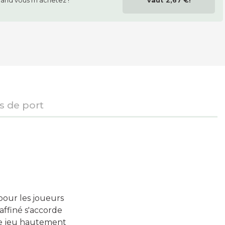
and vous m'achetez !
vaut
2,67 €
!
is de port
our les joueurs
affiné s'accorde
 de jeu hautement