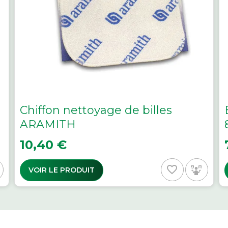
Chiffon nettoyage de billes
ARAMITH
Prix
P
10,40 €
favorite_border
VOIR LE PRODUIT