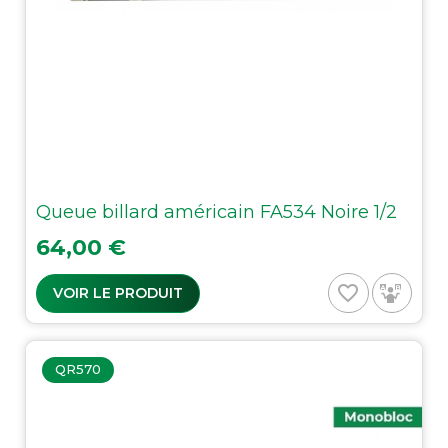
Queue billard américain FA534 Noire 1/2
Prix
64,00 €
favorite_border
VOIR LE PRODUIT
QR570