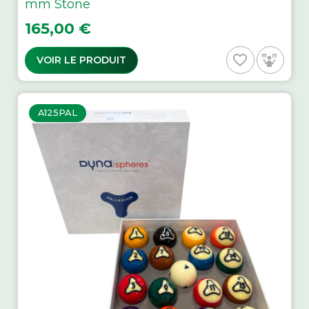
mm Stone
Prix
165,00 €
favorite_border
VOIR LE PRODUIT
A125PAL