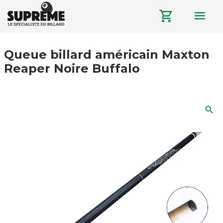
menu
shopping_cart
Queue billard américain Maxton
Reaper Noire Buffalo
search