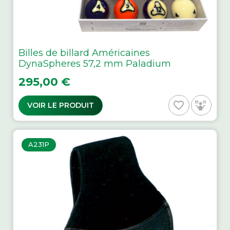
Billes de billard Américaines
DynaSpheres 57,2 mm Paladium
Prix
295,00 €
favorite_border
VOIR LE PRODUIT
A231P