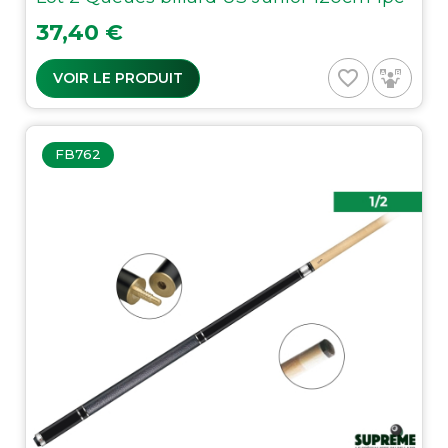
Prix
37,40 €
favorite_border
VOIR LE PRODUIT
FB762