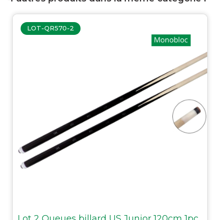
LOT-QR570-2
Lot 2 Queues billard US Junior 120cm 1pc