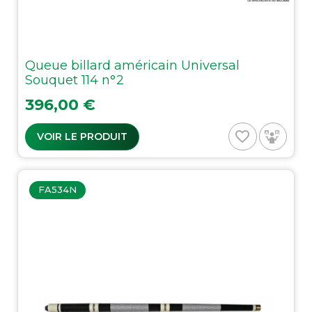
Queue billard américain Universal
Souquet 114 n°2
Prix
396,00 €
favorite_border
VOIR LE PRODUIT
FA534N