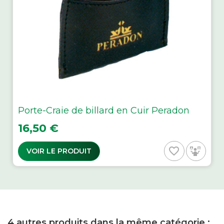
Porte-Craie de billard en Cuir Peradon
Prix
16,50 €
favorite_border
VOIR LE PRODUIT
4 autres produits dans la même catégorie :