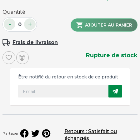
Quantité
-
+

AJOUTER AU PANIER
Frais de livraison
Rupture de stock
favorite_border
Être notifié du retour en stock de ce produit
Retours : Satisfait ou
Partager
échangés