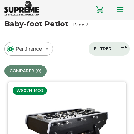
menu
shopping_cart
Baby-foot Petiot
- Page 2
tune
Pertinence
FILTRER
COMPARER (
0
)‎
W807N-MCG