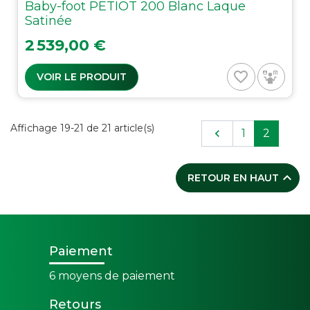
Baby-foot PETIOT 200 Blanc Laque
Satinée
Prix
2 539,00 €
favorite_border
VOIR LE PRODUIT
Affichage 19-21 de 21 article(s)
Précédent

1
2

RETOUR EN HAUT
Paiement
6 moyens de paiement
Retours