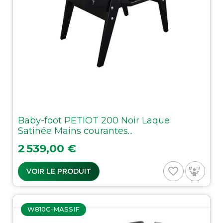
Baby-foot PETIOT 200 Noir Laque
Satinée Mains courantes...
Prix
2 539,00 €
favorite_border
VOIR LE PRODUIT
W810C-MASSIF