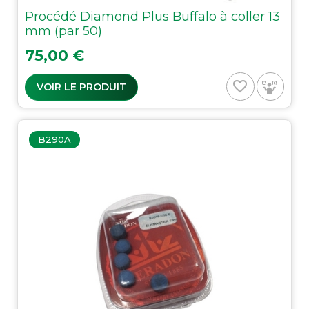
Procédé Diamond Plus Buffalo à coller 13
mm (par 50)
Prix
75,00 €
favorite_border
VOIR LE PRODUIT
B290A