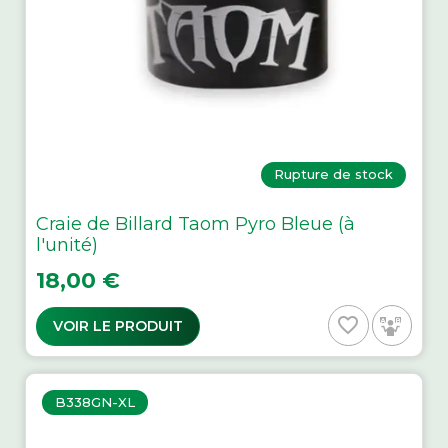
Rupture de stock
Craie de Billard Taom Pyro Bleue (à
l'unité)
Prix
18,00 €
favorite_border
VOIR LE PRODUIT
B338GN-XL