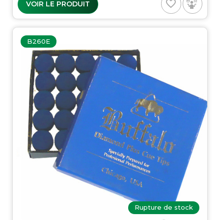
favorite_border
VOIR LE PRODUIT
B260E
Rupture de stock