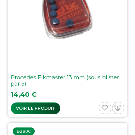
Procédés Elkmaster 13 mm (sous blister
par 5)
Prix
14,40 €
favorite_border
VOIR LE PRODUIT
B280C