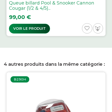
Queue billard Pool & Snooker Cannon
Cougar (1/2 & 4/5)...
Prix
99,00 €
favorite_border
VOIR LE PRODUIT
4 autres produits dans la même catégorie :
B290H