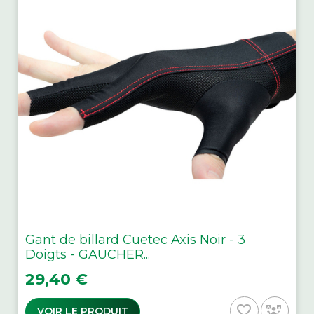
Gant de billard Cuetec Axis Noir - 3
Doigts - GAUCHER...
Prix
29,40 €
favorite_border
VOIR LE PRODUIT