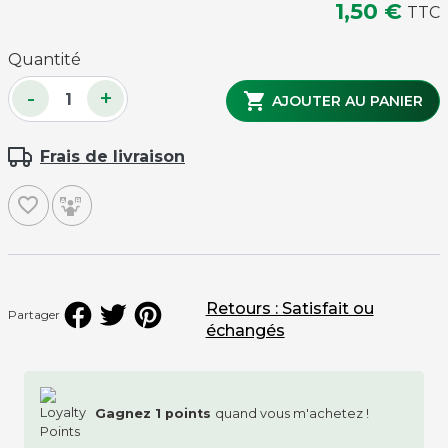
1,50 €
TTC
Quantité
-
+

AJOUTER AU PANIER
Frais de livraison
favorite_border
Retours : Satisfait ou
Partager
échangés
Gagnez
1
points
quand vous m'achetez !