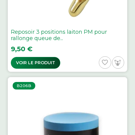
Reposoir 3 positions laiton PM pour
rallonge queue de...
Prix
9,50 €
favorite_border
VOIR LE PRODUIT
B206B