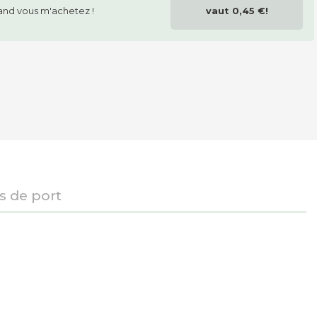
nd vous m'achetez !
vaut
0,45 €
!
is de port