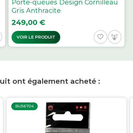
Porte-queues Design Cornilleau
Gris Anthracite
Prix
249,00 €
favorite_border
VOIR LE PRODUIT
duit ont également acheté :
BU56704