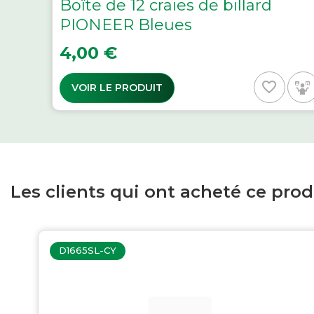
Boîte de 12 craies de billard
PIONEER Bleues
Prix
4,00 €
favorite_border
VOIR LE PRODUIT
Les clients qui ont acheté ce pro
D1665SL-CY