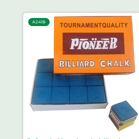
A241B