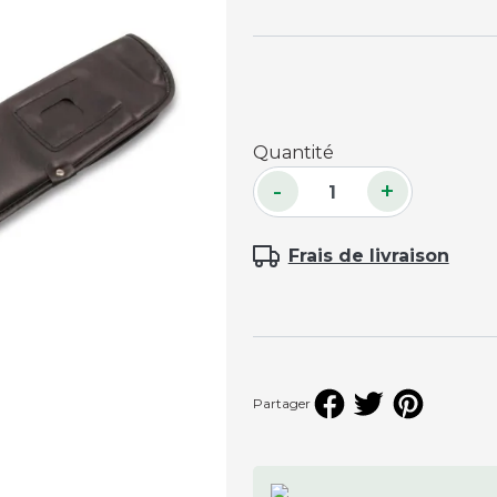
Accessoires palets
Planches et packs
Jeu Palets
ACCESSOIRES JOUEURS
Quantité
-
+
Craies
Porte-craies
Frais de livraison
Compteurs de points
Gants
Serviettes
Support lunettes
Partager