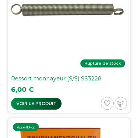
Rupture de stock
Ressort monnayeur (S/S) SS3228
Prix
6,00 €
favorite_border
VOIR LE PRODUIT
A241B-2