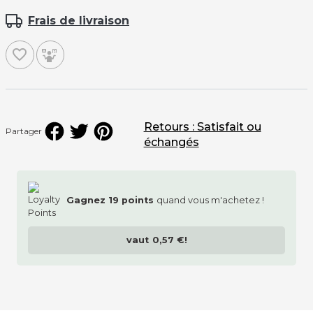
Frais de livraison
favorite_border
Retours : Satisfait ou
Partager
échangés
Gagnez
19
points
quand vous m'achetez !
vaut
0,57 €
!