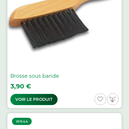
Brosse sous bande
Prix
3,90 €
favorite_border
VOIR LE PRODUIT
W644