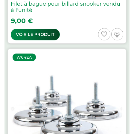
Filet à bague pour billard snooker vendu
à l'unité
Prix
9,00 €
favorite_border
VOIR LE PRODUIT
W642A