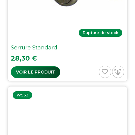
Rupture de stock
Serrure Standard
Prix
28,30 €
favorite_border
VOIR LE PRODUIT
W553