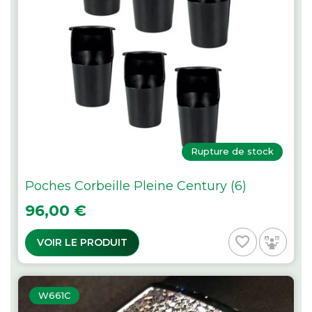
Rupture de stock
Poches Corbeille Pleine Century (6)
Prix
96,00 €
favorite_border
VOIR LE PRODUIT
W661C