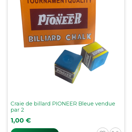
Craie de billard PIONEER Bleue vendue
par 2
Prix
1,00 €