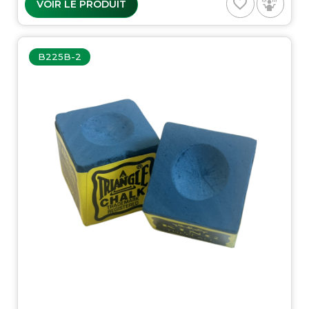
favorite_border
VOIR LE PRODUIT
B225B-2