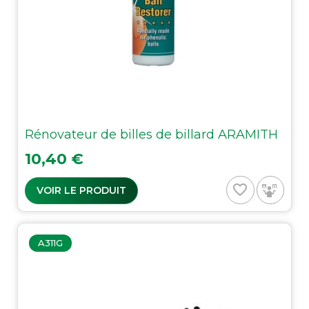
Rénovateur de billes de billard ARAMITH
Prix
10,40 €
favorite_border
VOIR LE PRODUIT
A311G