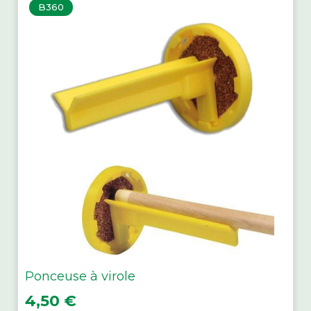
B360
Ponceuse à virole
Prix
4,50 €