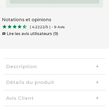
Notations et opinions





( 4.2222/5 )
-
9 Avis
Lire les avis utilisateurs (9)
chat
Description
Détails du produit
Avis Client