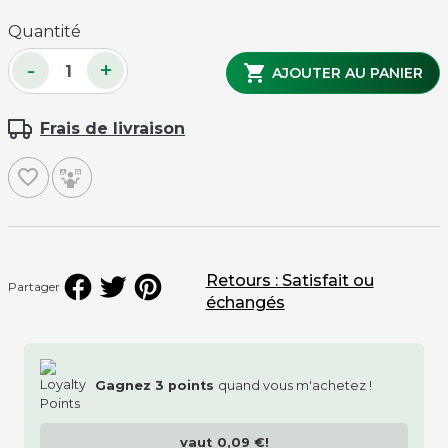
Quantité
-
+

AJOUTER AU PANIER
Frais de livraison
favorite_border
Retours : Satisfait ou
Partager
échangés
Gagnez
3
points
quand vous m'achetez !
vaut
0,09 €
!