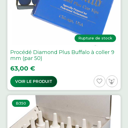
Rupture de stock
Procédé Diamond Plus Buffalo à coller 9
mm (par 50)
Prix
63,00 €
favorite_border
VOIR LE PRODUIT
B350