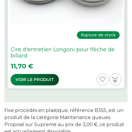
Rupture de stock
Cire d'entretien Longoni pour flèche de
billard
Prix
11,70 €
favorite_border
VOIR LE PRODUIT
Fixe procédés en plastique, référence B355, est un
produit de la catégorie Maintenance queues.
Proposé sur Supreme au prix de 3,00 €, ce produit
est actuellement disponible.