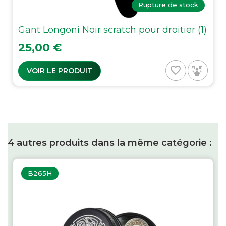
Rupture de stock
Gant Longoni Noir scratch pour droitier (1)
Prix
25,00 €
favorite_border
VOIR LE PRODUIT
4 autres produits dans la même catégorie :
B265H