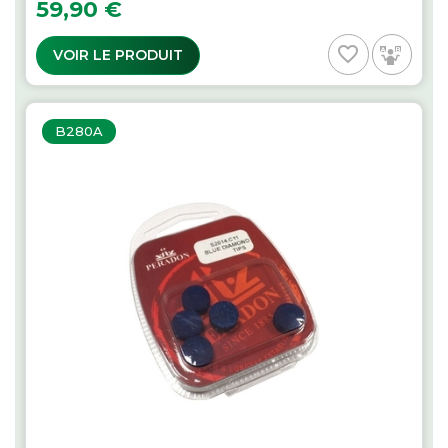
Prix
59,90 €
favorite_border
VOIR LE PRODUIT
B280A