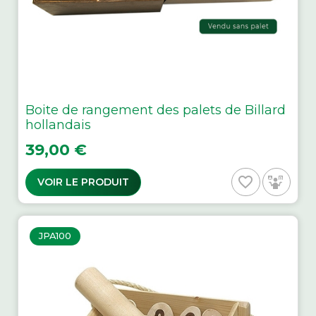
Boite de rangement des palets de Billard
hollandais
Prix
39,00 €
favorite_border
VOIR LE PRODUIT
JPA100