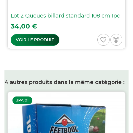
Lot 2 Queues billard standard 108 cm 1pc
Prix
34,00 €
favorite_border
VOIR LE PRODUIT
4 autres produits dans la même catégorie :
JPA101