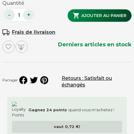
Quantité
-
+

AJOUTER AU PANIER
Frais de livraison
Derniers articles en stock
favorite_border
Retours : Satisfait ou
Partager
échangés
Gagnez
24
points
quand vous m'achetez !
vaut
0,72 €
!