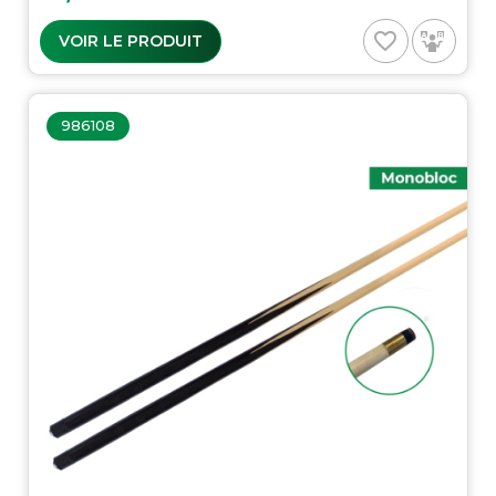
favorite_border
VOIR LE PRODUIT
986108