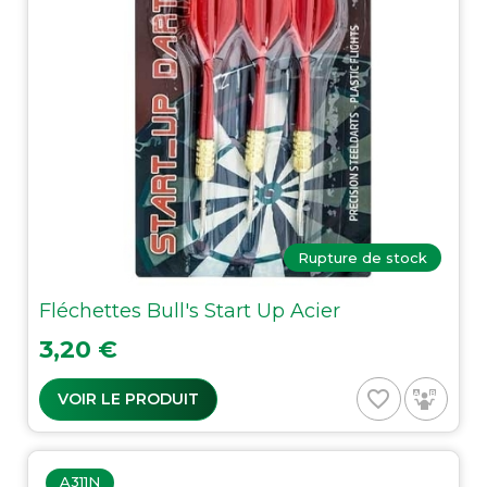
Rupture de stock
Fléchettes Bull's Start Up Acier
Prix
3,20 €
favorite_border
VOIR LE PRODUIT
A311N