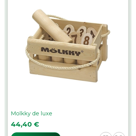
Molkky de luxe
Prix
44,40 €