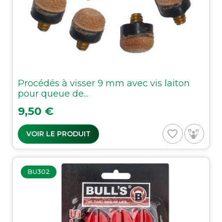
Procédés à visser 9 mm avec vis laiton
pour queue de...
Prix
9,50 €
favorite_border
VOIR LE PRODUIT
BU302