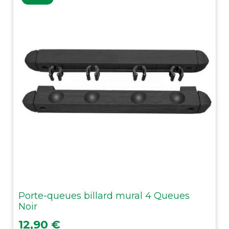
Porte-queues billard mural 4 Queues
Noir
Prix
12,90 €