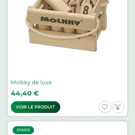
Molkky de luxe
Prix
44,40 €
favorite_border
VOIR LE PRODUIT
JPA105