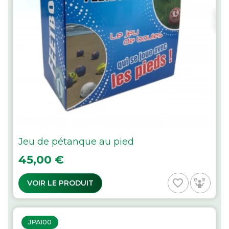
Jeu de pétanque au pied
Prix
45,00 €
favorite_border
VOIR LE PRODUIT
JPA100