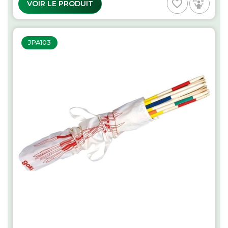
favorite_border
VOIR LE PRODUIT
JPA103