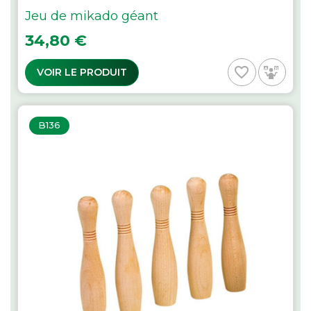
Jeu de mikado géant
Prix
34,80 €
favorite_border
VOIR LE PRODUIT
B136