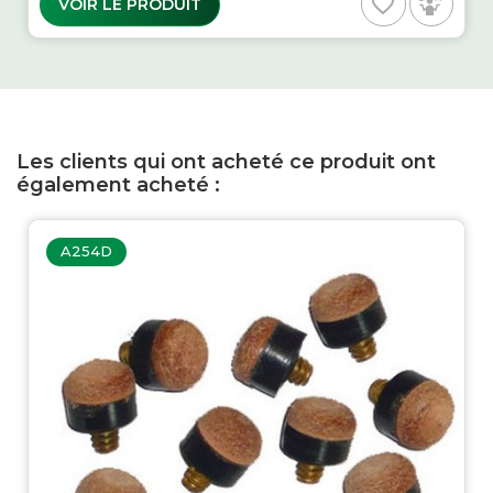
favorite_border
VOIR LE PRODUIT
Les clients qui ont acheté ce produit ont
également acheté :
A254D