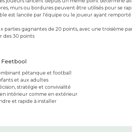
 les joueurs lancent depuis un même point déterminé ava
bres, murs ou bordures peuvent être utilisés pour se rap
Cible est lancée par l'équipe ou le joueur ayant remport
 parties gagnantes de 20 points, avec une troisième part
r des 30 points
e Feetbool
combinant pétanque et football
fants et aux adultes
ision, stratégie et convivialité
 en intérieur comme en extérieur
ndre et rapide à installer