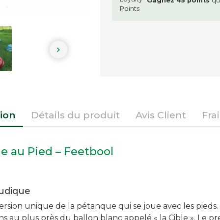
Gagnez
45
points
qu

ion
Détails du produit
Avis Client
Fra
e au Pied – Feetbool
ludique
ersion unique de la pétanque qui se joue avec les pieds.
s au plus près du ballon blanc appelé « la Cible ». Le p