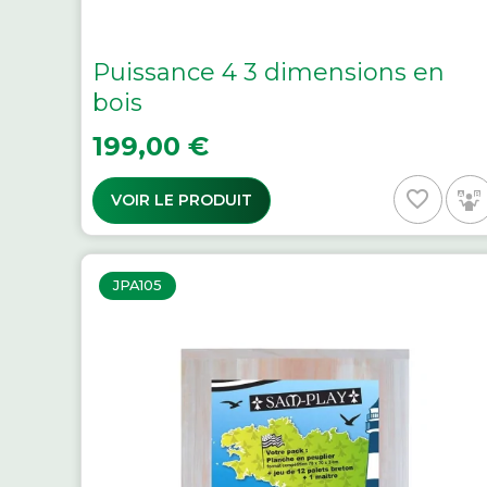
Puissance 4 3 dimensions en
bois
Prix
199,00 €
favorite_border
VOIR LE PRODUIT
JPA105