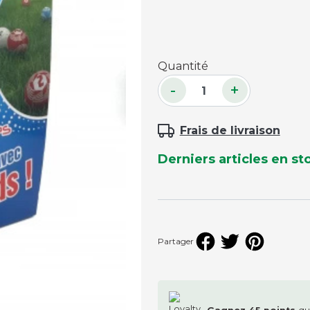
Accessoires palets
Planches et packs
Quantité
Jeu Palets
-
+
ACCESSOIRES JOUEURS
Craies
Frais de livraison
Porte-craies
Derniers articles en st
Compteurs de points
Gants
Serviettes
Support lunettes
Partager