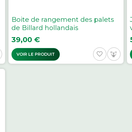
Boite de rangement des palets
de Billard hollandais
Prix
P
39,00 €
favorite_border
VOIR LE PRODUIT