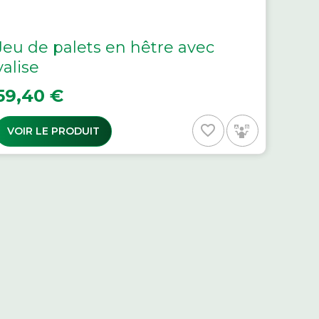
Jeu de palets en hêtre avec
valise
rix
59,40 €
favorite_border
VOIR LE PRODUIT