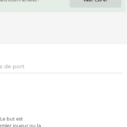
and vous m'achetez !
vaut
1,35 €
!
is de port
 Le but est
remier joueur ou la