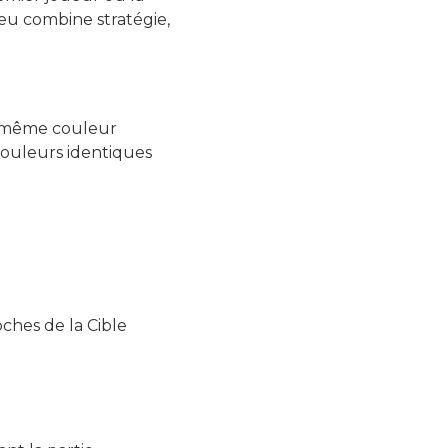
jeu combine stratégie,
la même couleur
couleurs identiques
oches de la Cible