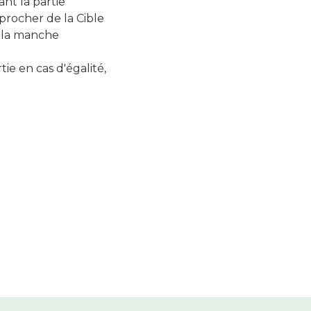
nt la partie
procher de la Cible
é la manche
ie en cas d'égalité,