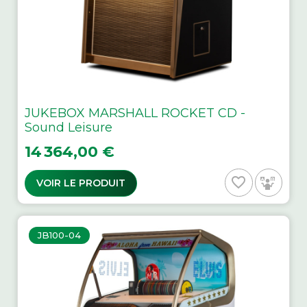
JUKEBOX MARSHALL ROCKET CD -
Sound Leisure
Prix
14 364,00 €
favorite_border
VOIR LE PRODUIT
JB100-04