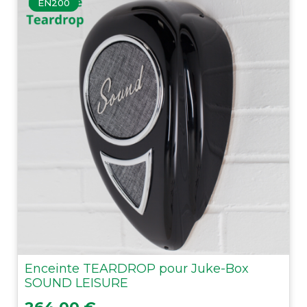
EN200
Enceinte TEARDROP pour Juke-Box
SOUND LEISURE
Prix