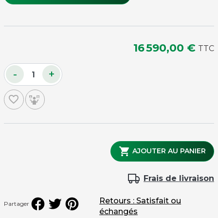
set de 70 vinyles 45 tours
16 590,00 €
TTC
-
+
Housse de protection Silver Age Rouge
favorite_border

AJOUTER AU PANIER
Frais de livraison
Retours : Satisfait ou
Partager
échangés