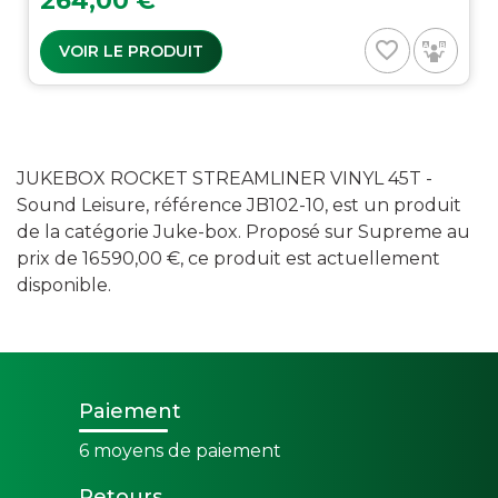
264,00 €
favorite_border
VOIR LE PRODUIT
JUKEBOX ROCKET STREAMLINER VINYL 45T -
Sound Leisure, référence JB102-10, est un produit
de la catégorie Juke-box. Proposé sur Supreme au
prix de 16 590,00 €, ce produit est actuellement
disponible.
Paiement
6 moyens de paiement
Retours