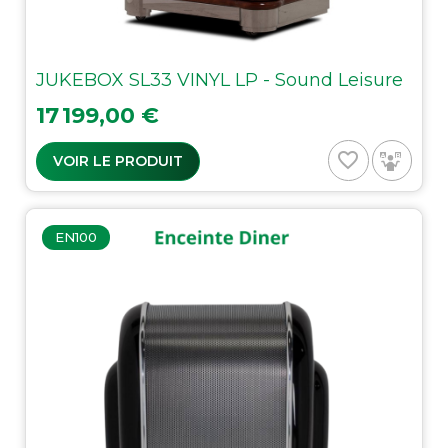
JUKEBOX SL33 VINYL LP - Sound Leisure
Prix
17 199,00 €
favorite_border
VOIR LE PRODUIT
EN100