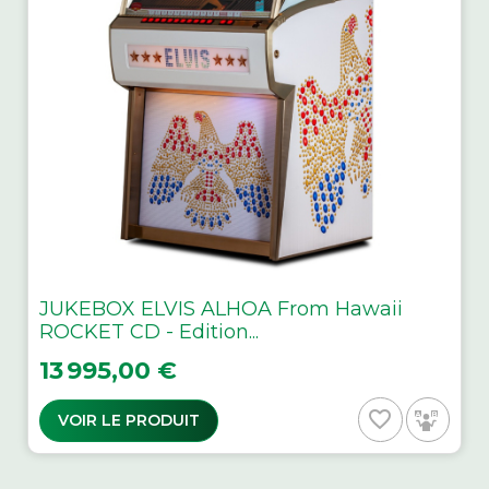
JUKEBOX ELVIS ALHOA From Hawaii
ROCKET CD - Edition...
Prix
13 995,00 €
favorite_border
VOIR LE PRODUIT