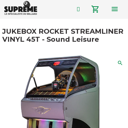
menu
shopping_cart
JUKEBOX ROCKET STREAMLINER
VINYL 45T - Sound Leisure
search