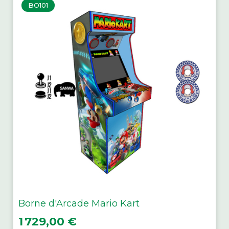
BO101
Borne d'Arcade Mario Kart
Prix
1 729,00 €