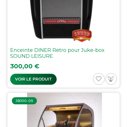
Enceinte DINER Retro pour Juke-box
SOUND LEISURE
Prix
300,00 €
favorite_border
VOIR LE PRODUIT
JB100-05