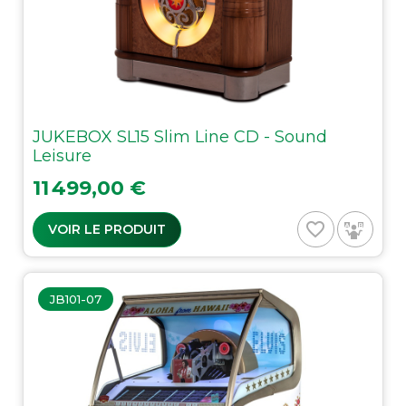
JUKEBOX SL15 Slim Line CD - Sound
Leisure
Prix
11 499,00 €
favorite_border
VOIR LE PRODUIT
JB101-07