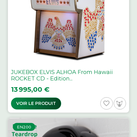
JUKEBOX ELVIS ALHOA From Hawaii
ROCKET CD - Edition...
Prix
13 995,00 €
favorite_border
VOIR LE PRODUIT
EN200