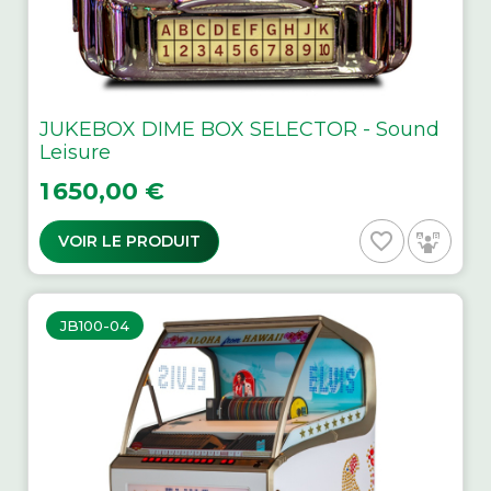
JUKEBOX DIME BOX SELECTOR - Sound
Leisure
Prix
1 650,00 €
favorite_border
VOIR LE PRODUIT
JB100-04