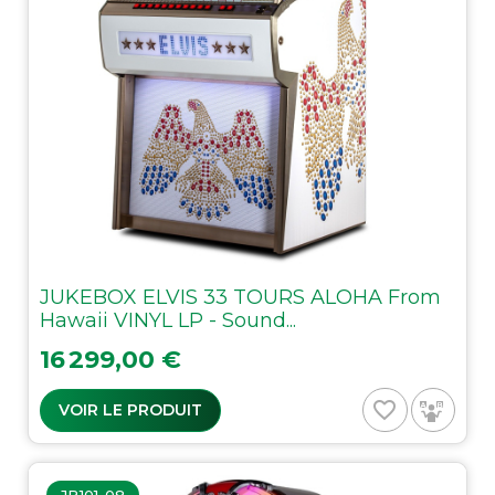
JUKEBOX ELVIS 33 TOURS ALOHA From
Hawaii VINYL LP - Sound...
Prix
16 299,00 €
favorite_border
VOIR LE PRODUIT
JB101-08