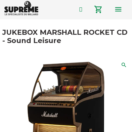
menu
shopping_cart
JUKEBOX MARSHALL ROCKET CD
- Sound Leisure
search