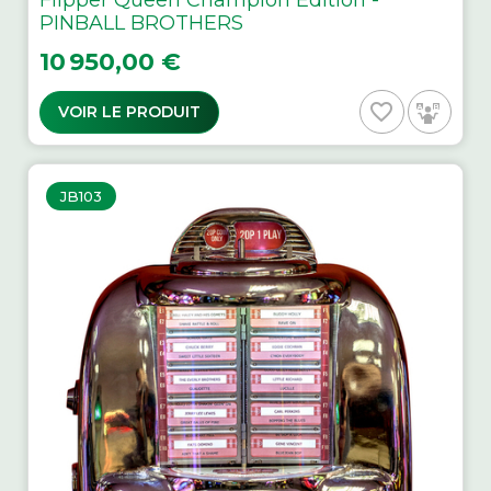
Flipper Queen Champion Edition -
PINBALL BROTHERS
Prix
10 950,00 €
favorite_border
VOIR LE PRODUIT
JB103