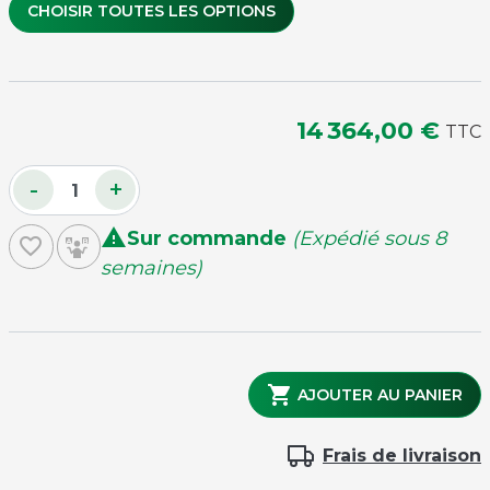
CHOISIR TOUTES LES OPTIONS
set de 80 CD
14 364,00 €
TTC
-
+
Monnayeur juke-box

Sur commande
(Expédié sous 8
favorite_border
semaines)
Housse de protection "Marshall" Noire

AJOUTER AU PANIER
Frais de livraison