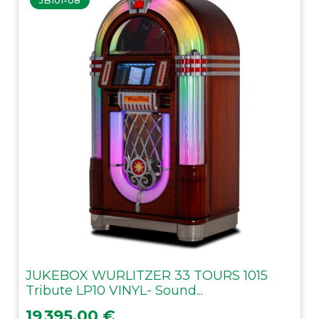
JUKEBOX WURLITZER 33 TOURS 1015
Tribute LP10 VINYL- Sound...
Prix
19 395,00 €