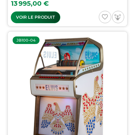
Prix
13 995,00 €
favorite_border
VOIR LE PRODUIT
JB100-04