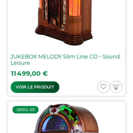
JUKEBOX MELODY Slim Line CD - Sound
Leisure
Prix
11 499,00 €
favorite_border
VOIR LE PRODUIT
JB102-05