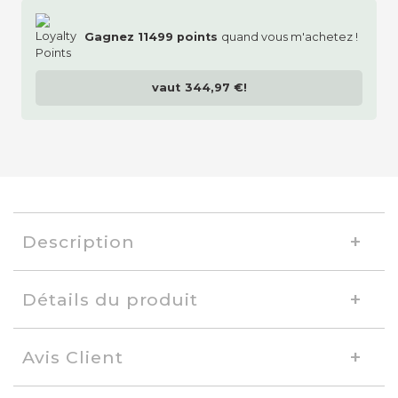
Gagnez
11499
points
quand vous m'achetez !
set de 80 CD
vaut
344,97 €
!
Monnayeur juke-box
Description
Housse de protection Golden Age
Détails du produit
Rouge
Avis Client