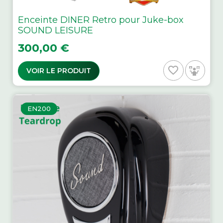
Enceinte DINER Retro pour Juke-box
SOUND LEISURE
Prix
300,00 €
favorite_border
VOIR LE PRODUIT
EN200