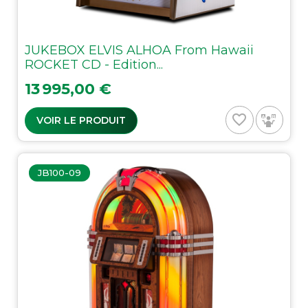
JUKEBOX ELVIS ALHOA From Hawaii
ROCKET CD - Edition...
Prix
13 995,00 €
favorite_border
VOIR LE PRODUIT
JB100-09