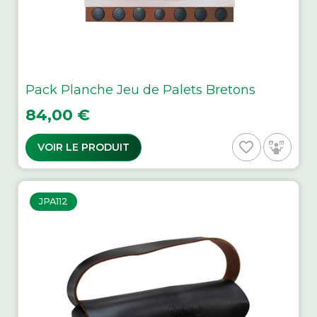
Pack Planche Jeu de Palets Bretons
Prix
84,00 €
favorite_border
VOIR LE PRODUIT
JPA112