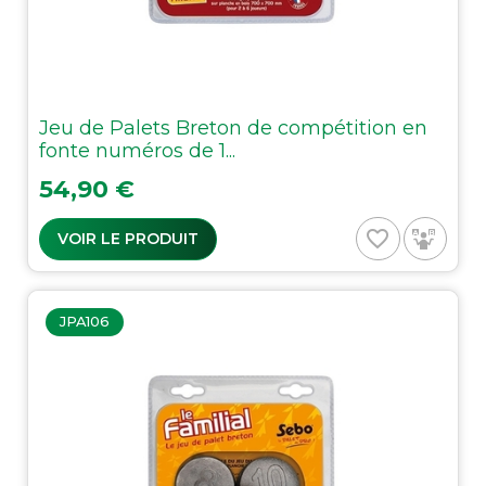
Jeu de Palets Breton de compétition en
fonte numéros de 1...
Prix
54,90 €
favorite_border
VOIR LE PRODUIT
JPA106