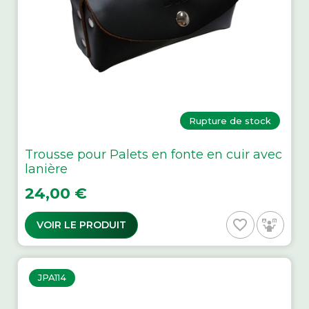
Rupture de stock
Trousse pour Palets en fonte en cuir avec
lanière
Prix
24,00 €
favorite_border
VOIR LE PRODUIT
JPA114