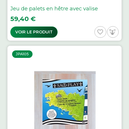
Jeu de palets en hêtre avec valise
Prix
59,40 €
favorite_border
VOIR LE PRODUIT
JPA105