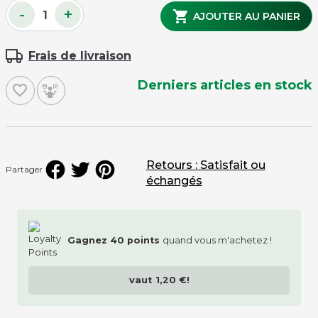
-
+

AJOUTER AU PANIER
Frais de livraison
Derniers articles en stock
favorite_border
Retours : Satisfait ou
Partager
échangés
Gagnez
40
points
quand vous m'achetez !
vaut
1,20 €
!