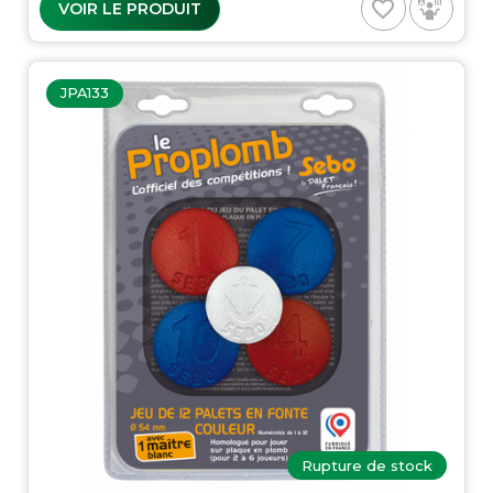
favorite_border
VOIR LE PRODUIT
JPA133
Rupture de stock