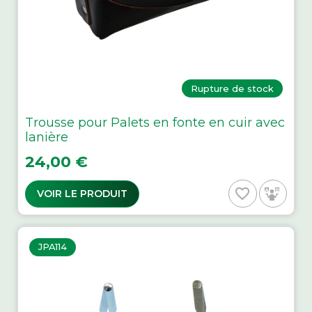
Rupture de stock
Trousse pour Palets en fonte en cuir avec
lanière
Prix
24,00 €
favorite_border
VOIR LE PRODUIT
JPA114