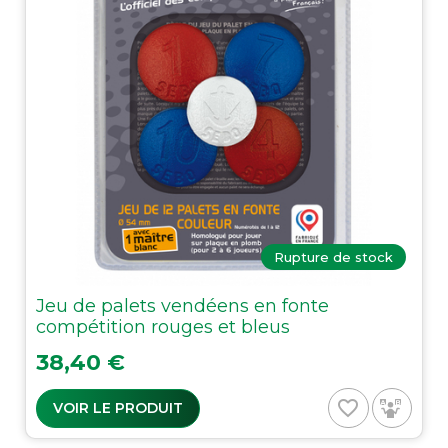
Rupture de stock
Jeu de palets vendéens en fonte
compétition rouges et bleus
Prix
38,40 €
favorite_border
VOIR LE PRODUIT