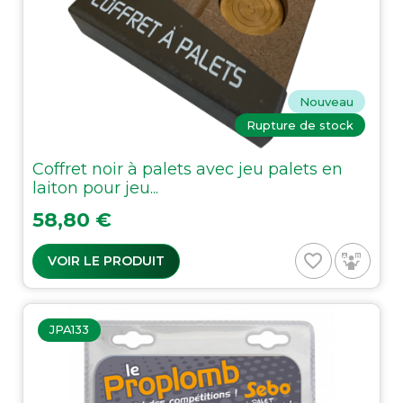
Nouveau
Rupture de stock
Coffret noir à palets avec jeu palets en
laiton pour jeu...
Prix
58,80 €
favorite_border
VOIR LE PRODUIT
JPA133