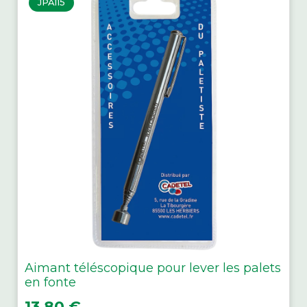
JPA115
Aimant téléscopique pour lever les palets
en fonte
Prix
13,80 €