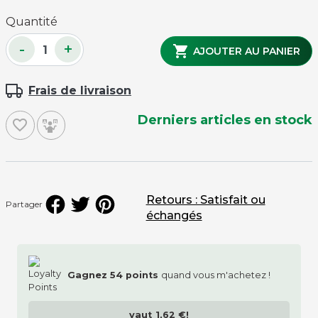
Quantité
-
+

AJOUTER AU PANIER
Frais de livraison
Derniers articles en stock
favorite_border
Retours : Satisfait ou
Partager
échangés
Gagnez
54
points
quand vous m'achetez !
vaut
1,62 €
!