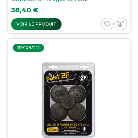
Prix
38,40 €
favorite_border
VOIR LE PRODUIT
JPA109.7-12