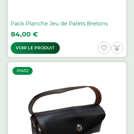
Pack Planche Jeu de Palets Bretons
Prix
84,00 €
favorite_border
VOIR LE PRODUIT
JPA112