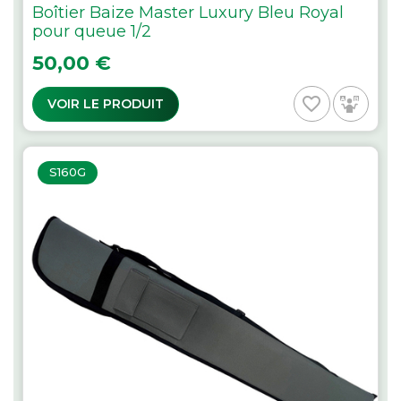
Boîtier Baize Master Luxury Bleu Royal
pour queue 1/2
Prix
50,00 €
favorite_border
VOIR LE PRODUIT
S160G