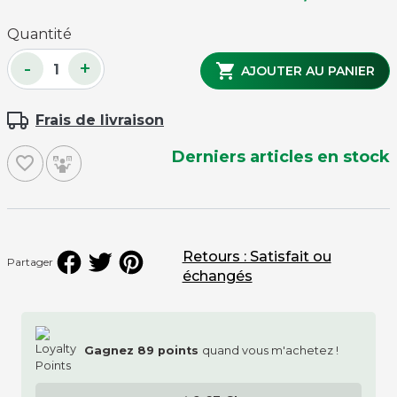
Quantité
-
+

AJOUTER AU PANIER
Frais de livraison
Derniers articles en stock
favorite_border
Retours : Satisfait ou
Partager
échangés
Gagnez
89
points
quand vous m'achetez !