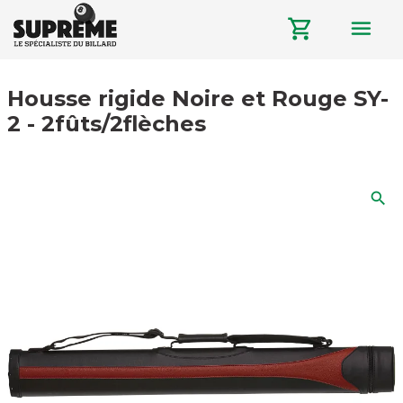
menu
shopping_cart
Housse rigide Noire et Rouge SY-
2 - 2fûts/2flèches
search