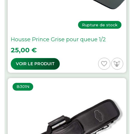
Rupture de stock
Housse Prince Grise pour queue 1/2
Prix
25,00 €
favorite_border
VOIR LE PRODUIT
B301N