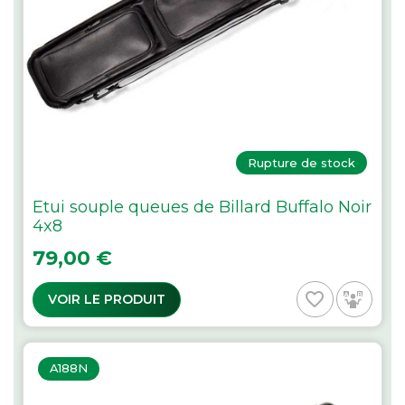
Rupture de stock
Etui souple queues de Billard Buffalo Noir
4x8
Prix
79,00 €
favorite_border
VOIR LE PRODUIT
A188N