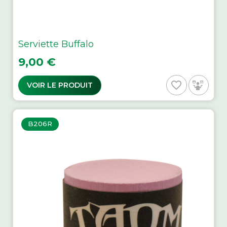
Serviette Buffalo
Prix
9,00 €
favorite_border
VOIR LE PRODUIT
B206R