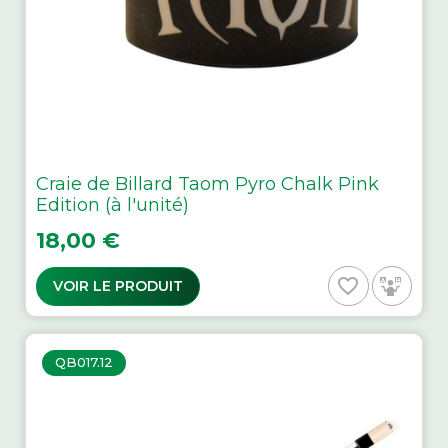
Craie de Billard Taom Pyro Chalk Pink
Edition (à l'unité)
Prix
18,00 €
favorite_border
VOIR LE PRODUIT
QB017.12