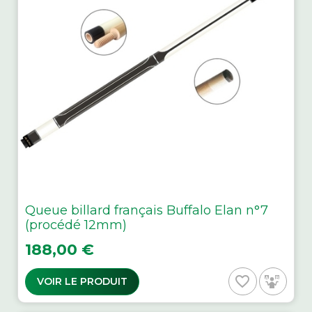
Queue billard français Buffalo Elan n°7
(procédé 12mm)
Prix
188,00 €
favorite_border
VOIR LE PRODUIT