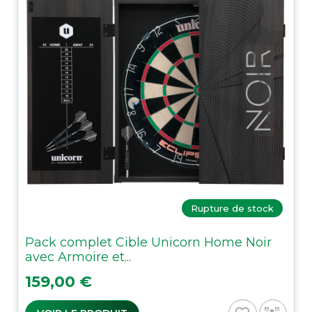
Rupture de stock
Pack complet Cible Unicorn Home Noir
avec Armoire et...
Prix
159,00 €