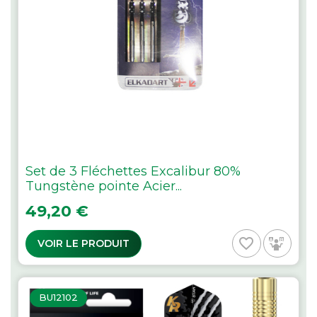
Set de 3 Fléchettes Excalibur 80%
Tungstène pointe Acier...
Prix
49,20 €
favorite_border
VOIR LE PRODUIT
BU12102