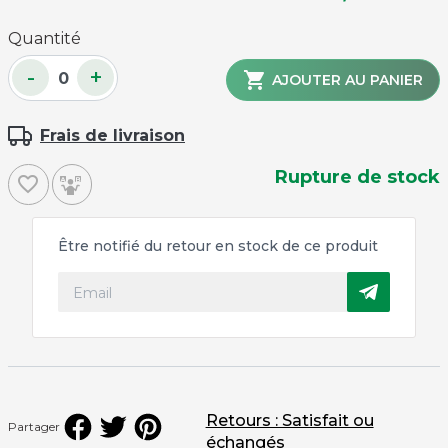
Quantité
-
+

AJOUTER AU PANIER
Frais de livraison
Rupture de stock
favorite_border
Être notifié du retour en stock de ce produit
Retours : Satisfait ou
Partager
échangés