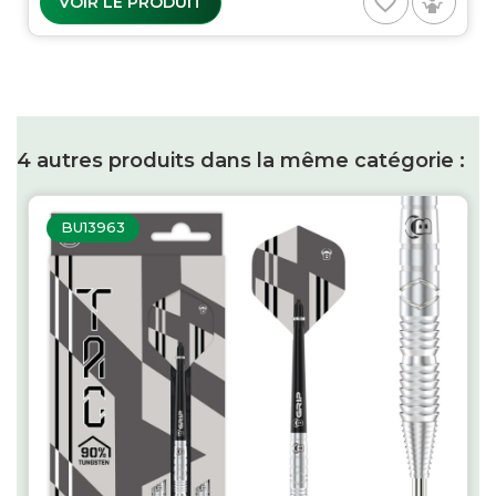
favorite_border
VOIR LE PRODUIT
4 autres produits dans la même catégorie :
BU13963