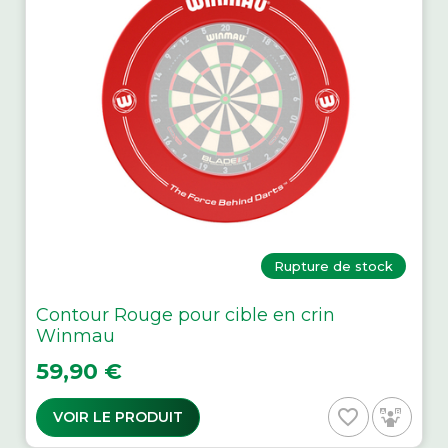
Rupture de stock
Contour Rouge pour cible en crin
Winmau
Prix
59,90 €
favorite_border
VOIR LE PRODUIT