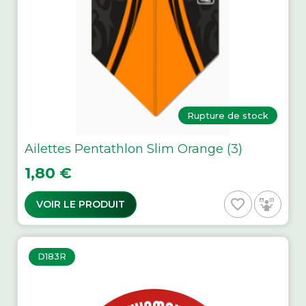
Rupture de stock
Ailettes Pentathlon Slim Orange (3)
Prix
1,80 €
favorite_border
VOIR LE PRODUIT
D183R