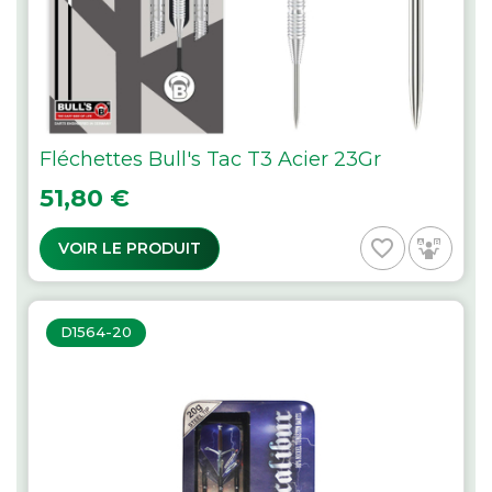
Fléchettes Bull's Tac T3 Acier 23Gr
Prix
51,80 €
favorite_border
VOIR LE PRODUIT
D1564-20