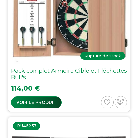
Rupture de stock
Pack complet Armoire Cible et Fléchettes
Bull's
Prix
114,00 €
favorite_border
VOIR LE PRODUIT
BU46237