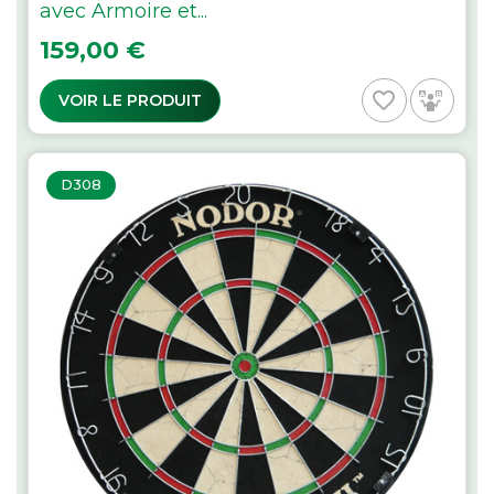
avec Armoire et...
Prix
159,00 €
favorite_border
VOIR LE PRODUIT
D308