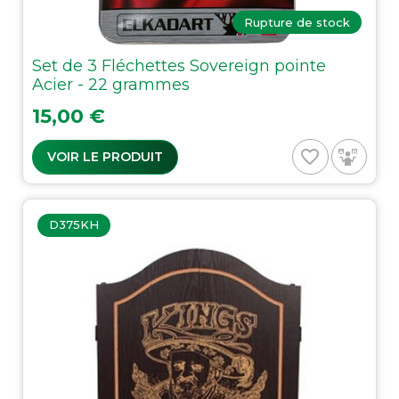
Rupture de stock
Set de 3 Fléchettes Sovereign pointe
Acier - 22 grammes
Prix
15,00 €
favorite_border
VOIR LE PRODUIT
D375KH