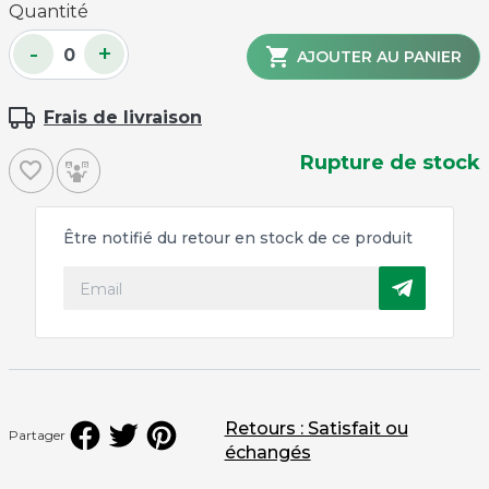
Quantité
-
+

AJOUTER AU PANIER
Frais de livraison
Rupture de stock
favorite_border
Être notifié du retour en stock de ce produit
Retours : Satisfait ou
Partager
échangés