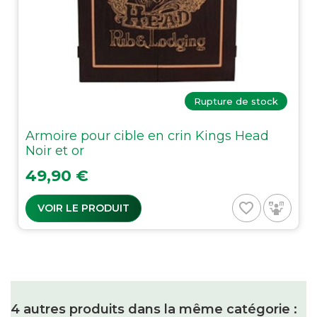
Rupture de stock
Armoire pour cible en crin Kings Head
Noir et or
Prix
49,90 €
favorite_border
VOIR LE PRODUIT
4 autres produits dans la même catégorie :