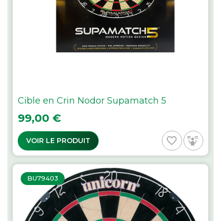
Cible en Crin Nodor Supamatch 5
Prix
99,00 €
favorite_border
VOIR LE PRODUIT
BU79403