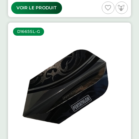
favorite_border
VOIR LE PRODUIT
D1665SL-G