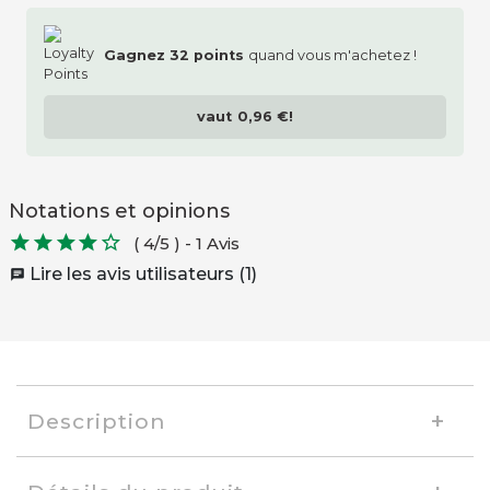
Gagnez
32
points
quand vous m'achetez !
vaut
0,96 €
!
Notations et opinions





( 4/5 )
-
1 Avis
Lire les avis utilisateurs (1)
chat
Description