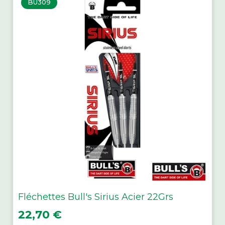
BU309
Fléchettes Bull's Sirius Acier 22Grs
Prix
22,70 €