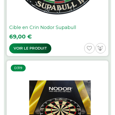
Cible en Crin Nodor Supabull
Prix
69,00 €
favorite_border
VOIR LE PRODUIT
D319