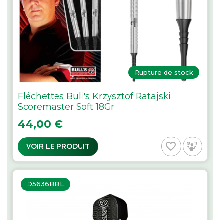
Rupture de stock
Fléchettes Bull's Krzysztof Ratajski
Scoremaster Soft 18Gr
Prix
44,00 €
favorite_border
VOIR LE PRODUIT
D5636BBL