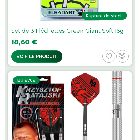
Rupture de stock
Set de 3 Fléchettes Green Giant Soft 16g
Prix
18,60 €
favorite_border
VOIR LE PRODUIT
BU18708