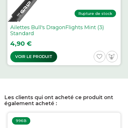
Rupture de stock
Ailettes Bull's DragonFlights Mint (3)
Standard
Prix
4,90 €
favorite_border
VOIR LE PRODUIT
Les clients qui ont acheté ce produit ont
également acheté :
996B