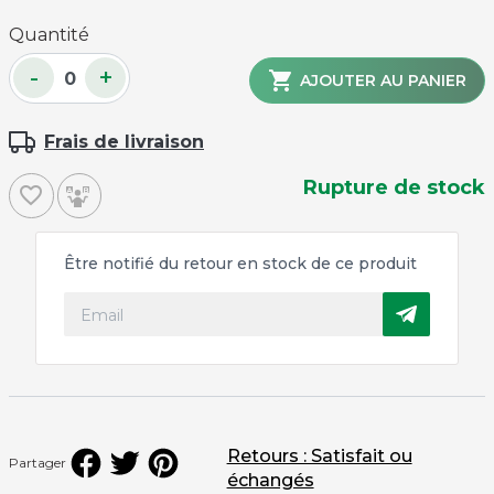
Quantité
-
+

AJOUTER AU PANIER
Frais de livraison
Rupture de stock
favorite_border
Être notifié du retour en stock de ce produit
Retours : Satisfait ou
Partager
échangés