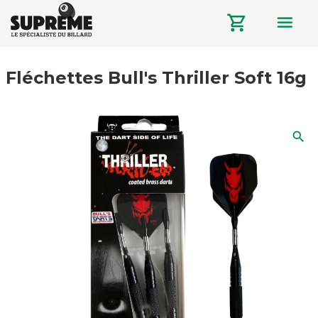
menu
shopping_cart
Fléchettes Bull's Thriller Soft 16g
search