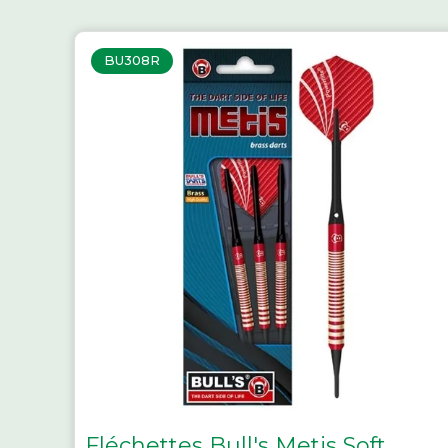
BU308R
Fléchettes Bull's Metis Soft