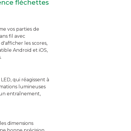
ence fléchettes
me vos parties de
ns fil avec
'afficher les scores,
tible Android et iOS,
.
LED, qui réagissent à
imations lumineuses
d'un entraînement,
 les dimensions
 une bonne précision