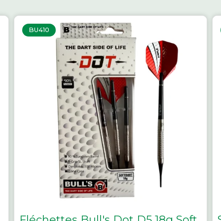
BU410
Fléchettes Bull's Dot D5 18g Soft