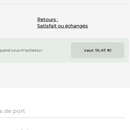
Retours :
Satisfait ou échangés
uand vous m'achetez !
vaut
10,47 €
!
is de port