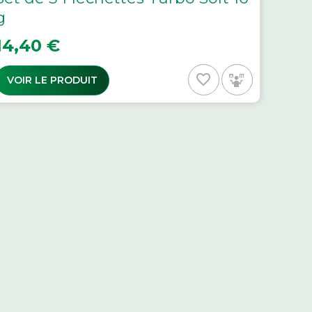
g
rix
14,40 €
favorite_border
VOIR LE PRODUIT