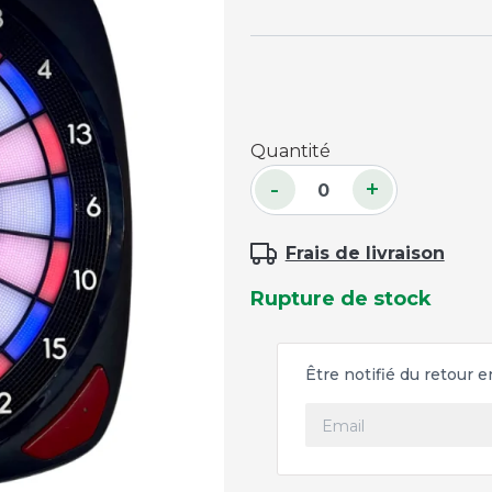
Accessoires palets
Planches et packs
Jeu Palets
ACCESSOIRES JOUEURS
Quantité
-
+
Craies
Porte-craies
Frais de livraison
Compteurs de points
Gants
Rupture de stock
Serviettes
Support lunettes
Être notifié du retour 