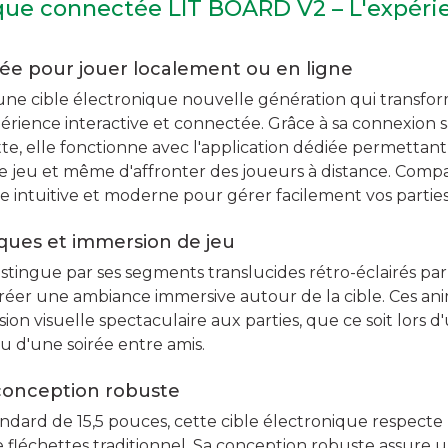
ique connectée LIT BOARD V2 – L'expéri
ée pour jouer localement ou en ligne
ne cible électronique nouvelle génération qui transfor
rience interactive et connectée. Grâce à sa connexion sa
, elle fonctionne avec l'application dédiée permettant d
de jeu et même d'affronter des joueurs à distance. Compa
ce intuitive et moderne pour gérer facilement vos parties
ques et immersion de jeu
tingue par ses segments translucides rétro-éclairés par 
réer une ambiance immersive autour de la cible. Ces an
on visuelle spectaculaire aux parties, que ce soit lors 
u d'une soirée entre amis.
 conception robuste
ndard de 15,5 pouces, cette cible électronique respecte
de fléchettes traditionnel. Sa conception robuste assure