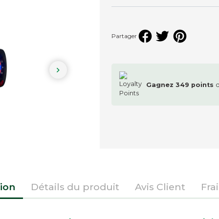
Partager

Gagnez
349
points
q
ion
Détails du produit
Avis Client
Fra