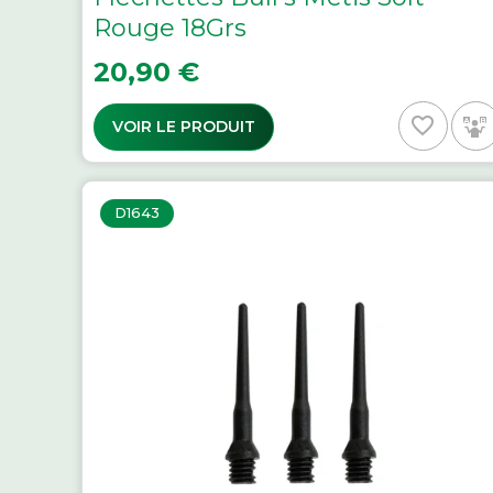
Rouge 18Grs
Prix
20,90 €
favorite_border
VOIR LE PRODUIT
D1643