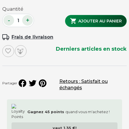
Quantité
-
+

AJOUTER AU PANIER
Frais de livraison
Derniers articles en stock
favorite_border
Retours : Satisfait ou
Partager
échangés
Gagnez
45
points
quand vous m'achetez !
vaut
1,35 €
!