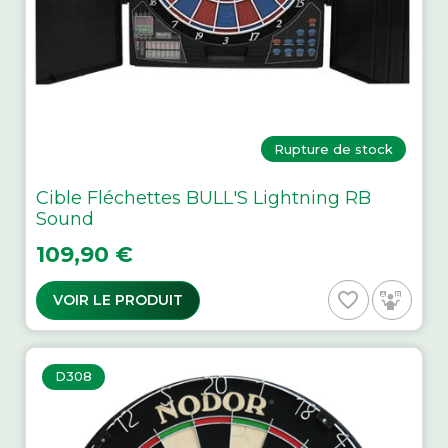
Rupture de stock
Cible Fléchettes BULL'S Lightning RB
Sound
Prix
109,90 €
favorite_border
VOIR LE PRODUIT
D308