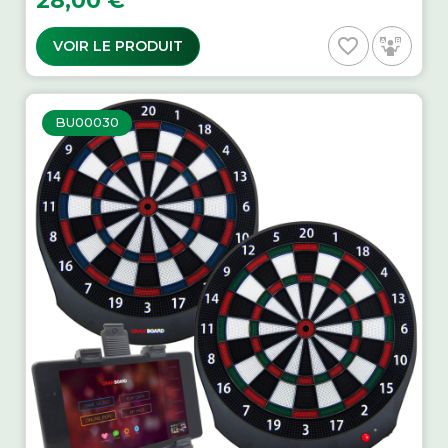
28,00 €
favorite_border
VOIR LE PRODUIT
BU00030