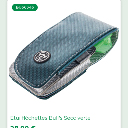
BU66346
Etui fléchettes Bull's Secc verte
Prix