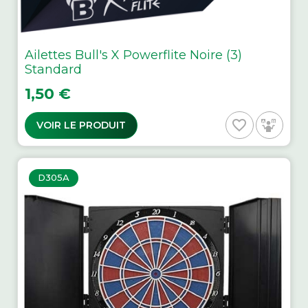
Ailettes Bull's X Powerflite Noire (3)
Standard
Prix
1,50 €
favorite_border
VOIR LE PRODUIT
D305A