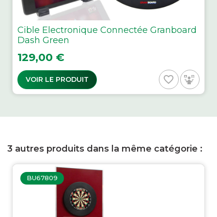
Cible Electronique Connectée Granboard
Dash Green
Prix
129,00 €
favorite_border
VOIR LE PRODUIT
3 autres produits dans la même catégorie :
BU67809