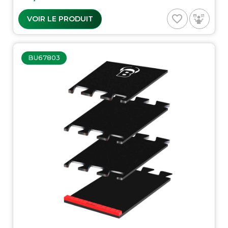
favorite_border
VOIR LE PRODUIT
BU67803