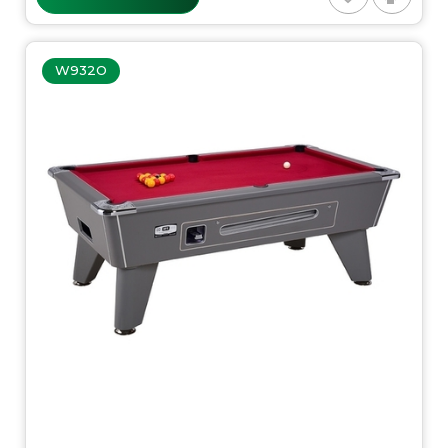
W932O