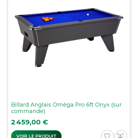
Billard Anglais Oméga Pro 6ft Onyx (sur
commande)
Prix
2 459,00 €
favorite_border
VOIR LE PRODUIT