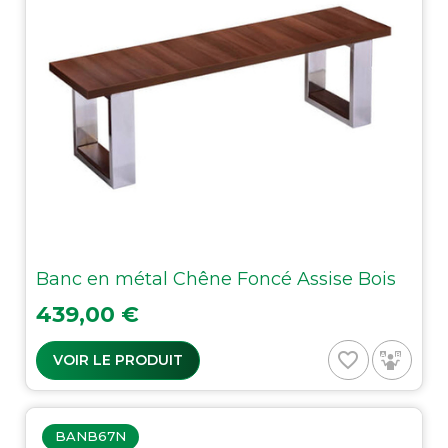
Banc en métal Chêne Foncé Assise Bois
Prix
439,00 €
favorite_border
VOIR LE PRODUIT
BANB67N