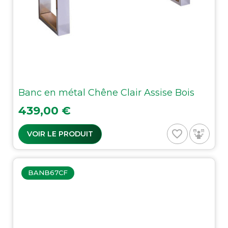
Banc en métal Chêne Clair Assise Bois
Prix
439,00 €
favorite_border
VOIR LE PRODUIT
BANB67CF