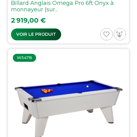
Billard Anglais Omega Pro 6ft Onyx à
monnayeur (sur...
Prix
2 919,00 €
favorite_border
VOIR LE PRODUIT
W547B