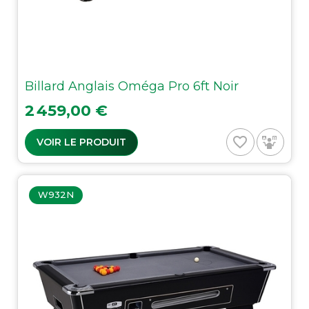
Billard Anglais Oméga Pro 6ft Noir
Prix
2 459,00 €
favorite_border
VOIR LE PRODUIT
W932N