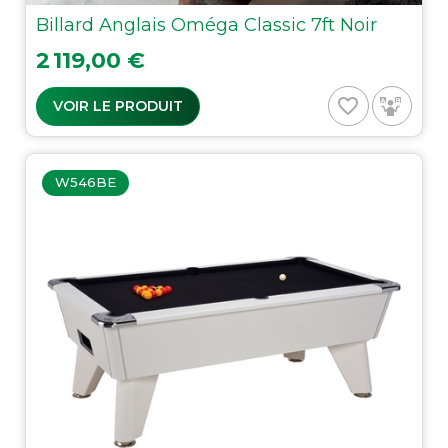
Billard Anglais Oméga Classic 7ft Noir
Prix
2 119,00 €
favorite_border
VOIR LE PRODUIT
W546BE