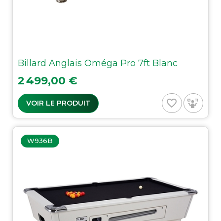
Billard Anglais Oméga Pro 7ft Blanc
Prix
2 499,00 €
favorite_border
VOIR LE PRODUIT
W936B