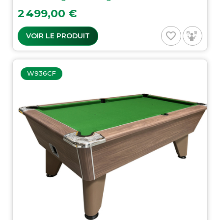
Prix
2 499,00 €
favorite_border
VOIR LE PRODUIT
W936CF