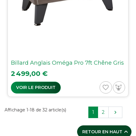
Billard Anglais Oméga Pro 7ft Chêne Gris
Prix
2 499,00 €
favorite_border
VOIR LE PRODUIT
Affichage 1-18 de 32 article(s)
Suivant
1
2


RETOUR EN HAUT