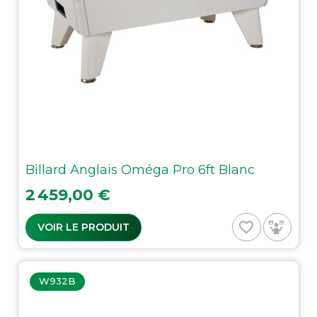
Billard Anglais Oméga Pro 6ft Blanc
Prix
2 459,00 €
favorite_border
VOIR LE PRODUIT
W932B