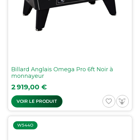
Billard Anglais Omega Pro 6ft Noir à
monnayeur
Prix
2 919,00 €
favorite_border
VOIR LE PRODUIT
W544O