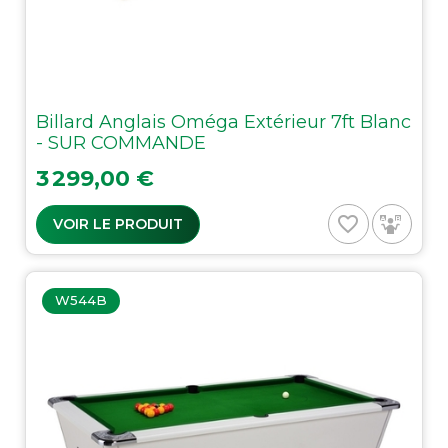
Billard Anglais Oméga Extérieur 7ft Blanc
- SUR COMMANDE
Prix
3 299,00 €
favorite_border
VOIR LE PRODUIT
W544B