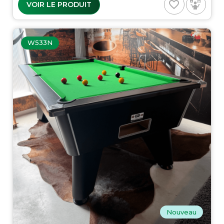
favorite_border
VOIR LE PRODUIT
W533N
Nouveau