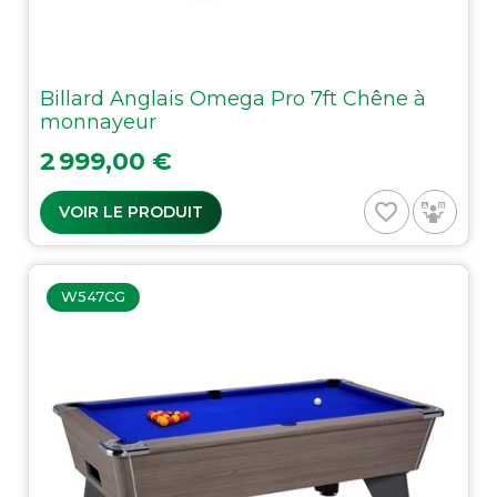
Billard Anglais Omega Pro 7ft Chêne à
monnayeur
Prix
2 999,00 €
favorite_border
VOIR LE PRODUIT
W547CG