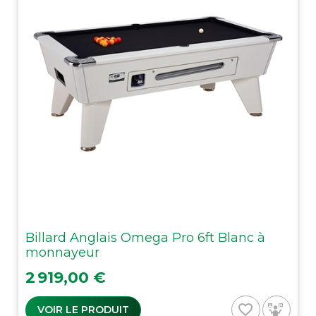
Billard Anglais Omega Pro 6ft Blanc à
monnayeur
Prix
2 919,00 €
favorite_border
VOIR LE PRODUIT