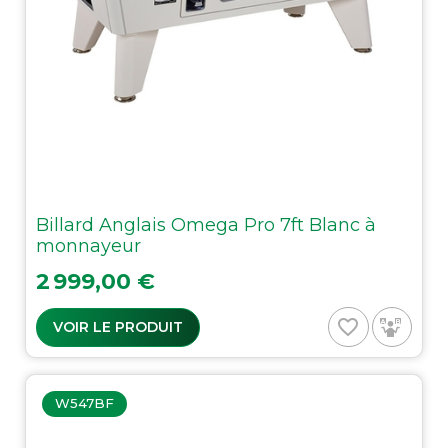
Billard Anglais Omega Pro 7ft Blanc à
monnayeur
Prix
2 999,00 €
favorite_border
VOIR LE PRODUIT
W547BF