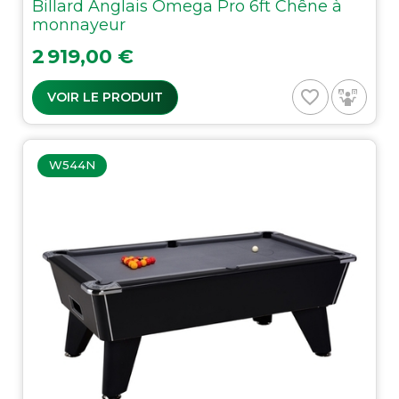
Billard Anglais Omega Pro 6ft Chêne à
monnayeur
Prix
2 919,00 €
favorite_border
VOIR LE PRODUIT
W544N