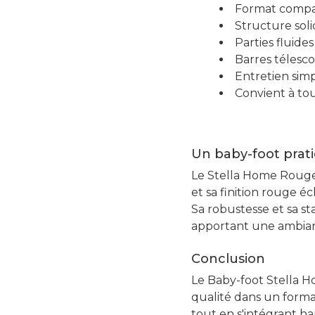
Format compac
Structure sol
Parties fluide
Barres télesco
Entretien sim
Convient à to
Un baby-foot prati
Le Stella Home Rouge 
et sa finition rouge éc
Sa robustesse et sa st
apportant une ambian
Conclusion
Le Baby-foot Stella H
qualité dans un format
tout en s'intégrant h