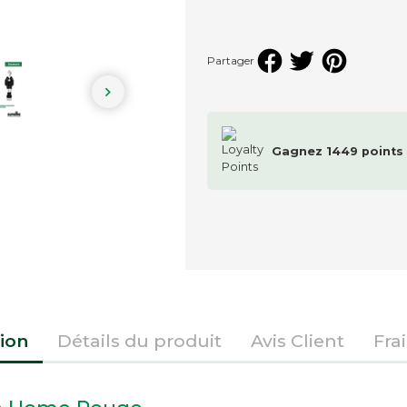
Partager

Gagnez
1449
points
ion
Détails du produit
Avis Client
Fra