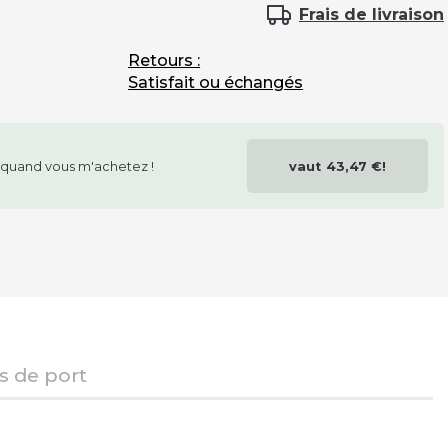
couvrechants
Frais de livraison
Retours :
Satisfait ou échangés
vérins
quand vous m'achetez !
vaut
43,47 €
!
traçage du terrain
couleur 2ème équipe
is de port