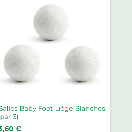
Balles Baby Foot Liège Blanches
(par 3)
rix
3,60 €