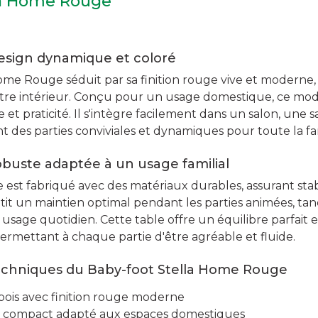
la Home Rouge
esign dynamique et coloré
ome Rouge séduit par sa finition rouge vive et moderne
otre intérieur. Conçu pour un usage domestique, ce m
 et praticité. Il s'intègre facilement dans un salon, une 
t des parties conviviales et dynamiques pour toute la fam
buste adaptée à un usage familial
st fabriqué avec des matériaux durables, assurant stabil
tit un maintien optimal pendant les parties animées, tan
 usage quotidien. Cette table offre un équilibre parfait e
permettant à chaque partie d'être agréable et fluide.
techniques du Baby-foot Stella Home Rouge
bois avec finition rouge moderne
compact adapté aux espaces domestiques