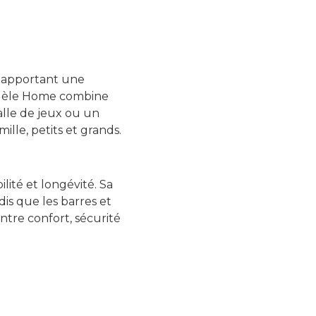
couleur 1ère équipe
, apportant une
forme des poignées
odèle Home combine
salle de jeux ou un
ille, petits et grands.
couleur des pieds
ité et longévité. Sa
dis que les barres et
ntre confort, sécurité