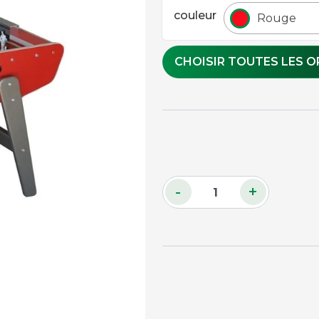
couleur
Rouge
Accessoires palets
Planches et packs
CHOISIR TOUTES LES O
Jeu Palets
ACCESSOIRES JOUEURS
Craies
Porte-craies
Compteurs de points
Gants
-
+
Serviettes
Support lunettes